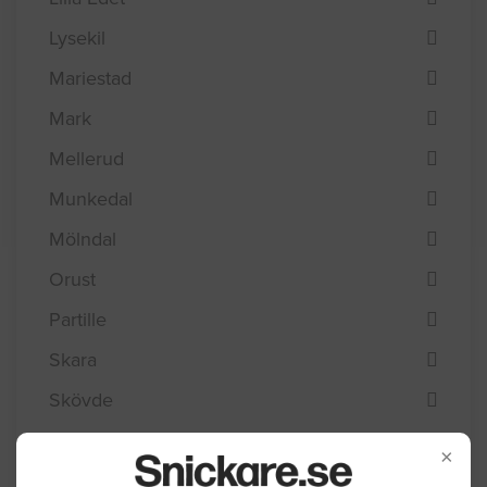
Lysekil
Mariestad
Mark
Mellerud
Munkedal
Mölndal
Orust
Partille
Skara
Skövde
Sotenäs
×
Stenungsund