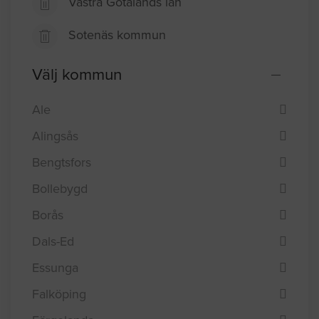
Västra Götalands län
Sotenäs kommun
Välj kommun
Ale
Alingsås
Bengtsfors
Bollebygd
Borås
Dals-Ed
Essunga
Falköping