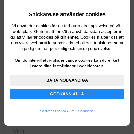
Strömstad
Snickare.se använder cookies
Svenljunga
Vi använder cookies för att förbättra din upplevelse på vår
Tanum
webbplats. Genom att fortsätta använda sidan accepterar
du att vi lagrar cookies på din enhet. Cookies hjälper oss att
Tibro
analysera webbtrafik, anpassa innehåll och funktioner samt
ge dig en mer personlig och smidig upplevelse.
Tidaholm
Om du inte vill att vi ska använda cookies kan du enkelt
Tjörn
justera dina inställningar i webbläsaren.
Tranemo
BARA NÖDVÄNDIGA
Trollhättan
GODKÄNN ALLA
Töreboda
Uddevalla
Sekretesspolicy
•
Om Snickare.se
Ulricehamn
Vara