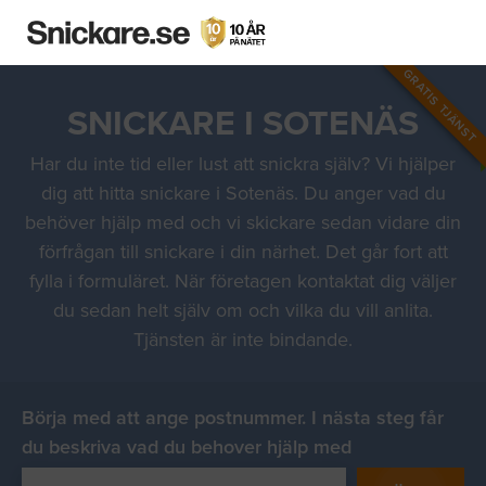
GRATIS TJÄNST
SNICKARE I SOTENÄS
Har du inte tid eller lust att snickra själv? Vi hjälper
dig att hitta snickare i Sotenäs. Du anger vad du
behöver hjälp med och vi skickare sedan vidare din
förfrågan till snickare i din närhet. Det går fort att
fylla i formuläret. När företagen kontaktat dig väljer
du sedan helt själv om och vilka du vill anlita.
Tjänsten är inte bindande.
Börja med att ange postnummer. I nästa steg får
du beskriva vad du behover hjälp med