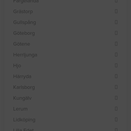
Färgelanda
Grästorp
Gullspång
Göteborg
Götene
Herrljunga
Hjo
Härryda
Karlsborg
Kungälv
Lerum
Lidköping
Lilla Edet