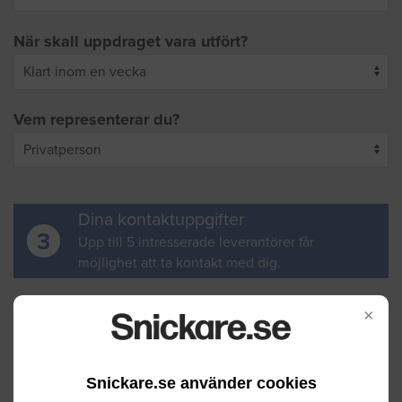
När skall uppdraget vara utfört?
Vem representerar du?
Dina kontaktuppgifter
3
Upp till 5 intresserade leverantörer får
möjlighet att ta kontakt med dig.
Ditt för- och efternamn
×
Snickare.se använder cookies
Din e-postadress