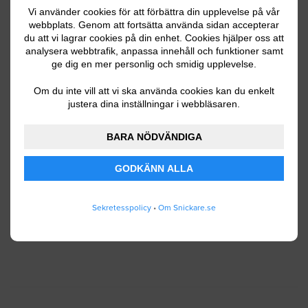
Vi använder cookies för att förbättra din upplevelse på vår
webbplats. Genom att fortsätta använda sidan accepterar
du att vi lagrar cookies på din enhet. Cookies hjälper oss att
Ditt telefonnummer
analysera webbtrafik, anpassa innehåll och funktioner samt
ge dig en mer personlig och smidig upplevelse.
Om du inte vill att vi ska använda cookies kan du enkelt
justera dina inställningar i webbläsaren.
Jag godkänner att Snickare.se lagrar och använder
BARA NÖDVÄNDIGA
mina personuppgifter enligt
användarvillkoren
.
GODKÄNN ALLA
SKICKA IN
Sekretesspolicy
•
Om Snickare.se