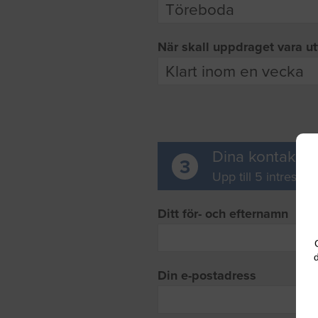
När skall uppdraget vara ut
Dina kontaktup
3
Upp till 5 intresse
Ditt för- och efternamn
d
Din e-postadress