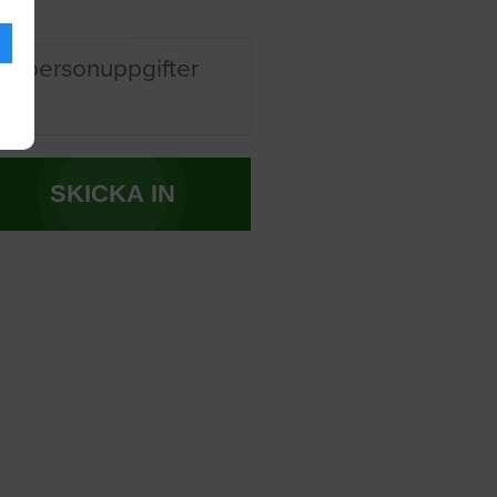
na personuppgifter
SKICKA IN