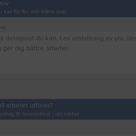
hov
u kan för fler och bättre svar.
en)
ll arbetet utföras?
pdrag till leverantörer i din närhet