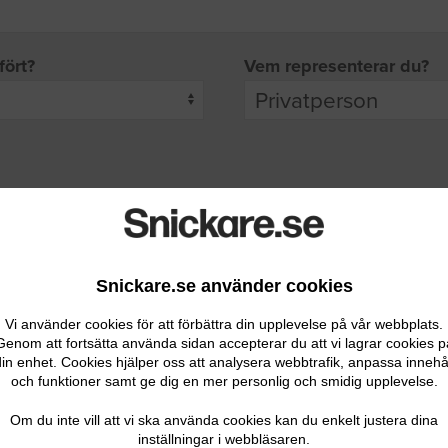
fört?
Vem representerar du?
pgifter
rade leverantörer får möjlighet att ta kontakt med dig.
Snickare.se använder cookies
Vi använder cookies för att förbättra din upplevelse på vår webbplats.
Genom att fortsätta använda sidan accepterar du att vi lagrar cookies p
in enhet. Cookies hjälper oss att analysera webbtrafik, anpassa innehå
och funktioner samt ge dig en mer personlig och smidig upplevelse.
Ditt telefonnummer
Om du inte vill att vi ska använda cookies kan du enkelt justera dina
inställningar i webbläsaren.