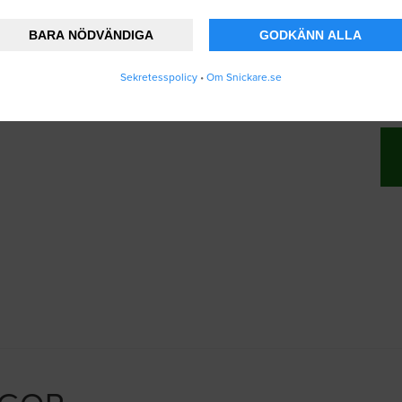
BARA NÖDVÄNDIGA
GODKÄNN ALLA
änner att Snickare.se lagrar och använder mi
Sekretesspolicy
•
Om Snickare.se
vändarvillkoren
.