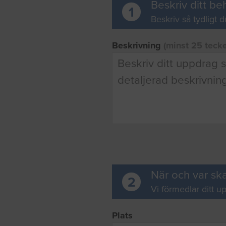
Beskriv ditt be
1
Beskriv så tydligt d
Beskrivning
(minst 25 teck
När och var ska
2
Vi förmedlar ditt up
Plats