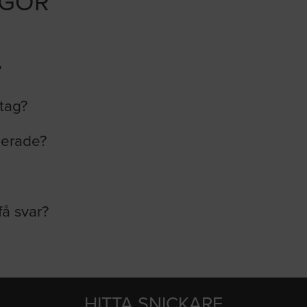
ÅGOR
?
etag?
lerade?
få svar?
HITTA SNICKARE