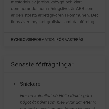
mestadels av jordbruksbygd och klart
dominerande inom näringslivet är ABB som
är den största arbetsgivaren i kommunen. Det
finns även mycket grafiska samt dataföretag.
BYGGLOVSINFORMATION FÖR VÄSTERÅS
Senaste förfrågningar
Snickare
Har en kolonilott på Hälla tänkte göra
något åt hålet som blev kvar där efter vi
tog bort vedspisen och jämna till golvet