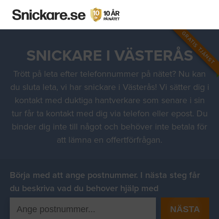
GRATIS TJÄNST
SNICKARE I VÄSTERÅS
Trött på leta efter telefonnummer på nätet? Nu kan
du sluta leta, vi har snickare i Västerås! Vi sätter dig i
kontakt med duktiga hantverkare som senare i sin
tur får ta kontakt med dig via telefon eller epost. Du
binder dig inte till något och behöver inte betala för
att lämna en offertförfrågan.
Börja med att ange postnummer. I nästa steg får
du beskriva vad du behover hjälp med
NÄSTA