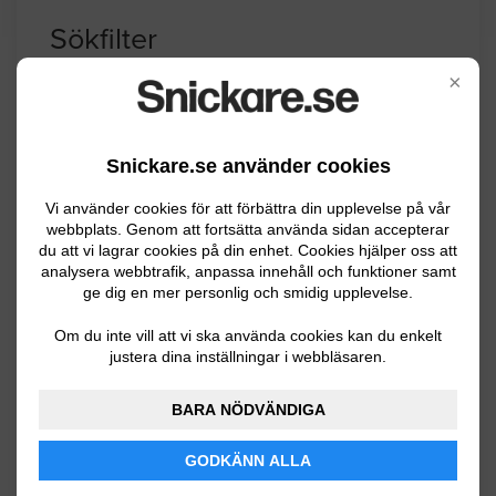
Sökfilter
×
Västmanlands län
Västerås stad
Snickare.se använder cookies
Välj kommun
Vi använder cookies för att förbättra din upplevelse på vår
webbplats. Genom att fortsätta använda sidan accepterar
du att vi lagrar cookies på din enhet. Cookies hjälper oss att
Arboga
analysera webbtrafik, anpassa innehåll och funktioner samt
ge dig en mer personlig och smidig upplevelse.
Fagersta
Om du inte vill att vi ska använda cookies kan du enkelt
Hallstahammar
justera dina inställningar i webbläsaren.
Kungsör
BARA NÖDVÄNDIGA
Köping
GODKÄNN ALLA
Norberg