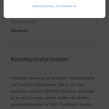
Sala
Sekretesspolicy
•
Om Snickare.se
Skinnskatteberg
Surahammar
Västerås
Kommuninformation
Västerås kommun är belägen i Västmanland
ca 7 mil från Stockholm. Det är en stor
kommun med ca 134600 invånare. Västerås
är en av Sveriges äldsta städer då staden
grundades redan år 990. Terrängen består