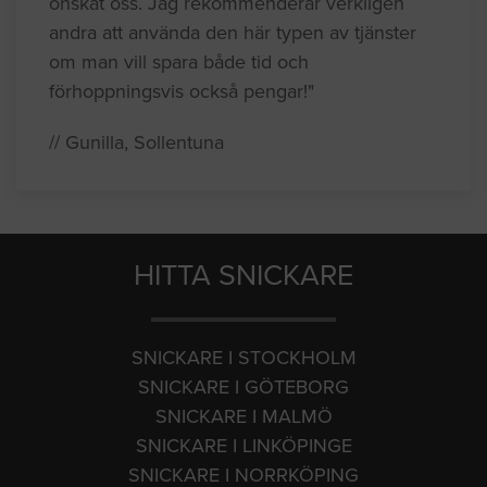
önskat oss. Jag rekommenderar verkligen
andra att använda den här typen av tjänster
om man vill spara både tid och
förhoppningsvis också pengar!"
// Gunilla, Sollentuna
HITTA SNICKARE
SNICKARE I STOCKHOLM
SNICKARE I GÖTEBORG
SNICKARE I MALMÖ
SNICKARE I LINKÖPINGE
SNICKARE I NORRKÖPING