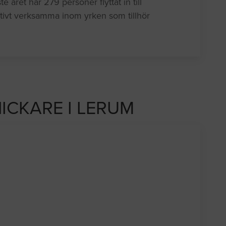
året har 279 personer flyttat in till
ivt verksamma inom yrken som tillhör
NICKARE I LERUM