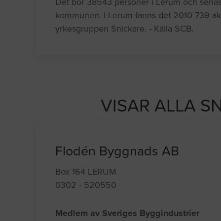
Det bor 38543 personer i Lerum och senaste 
kommunen. I Lerum fanns det 2010 739 akt
yrkesgruppen Snickare. - Källa SCB.
VISAR ALLA S
Flodén Byggnads AB
Box 164 LERUM
0302 - 520550
Medlem av Sveriges Byggindustrier