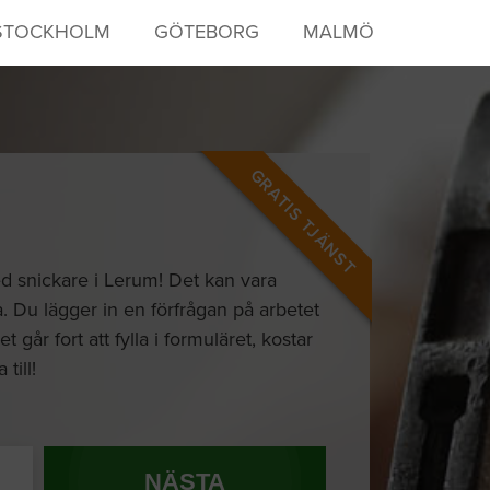
STOCKHOLM
GÖTEBORG
MALMÖ
GRATIS TJÄNST
ed snickare i Lerum! Det kan vara
. Du lägger in en förfrågan på arbetet
går fort att fylla i formuläret, kostar
till!
NÄSTA