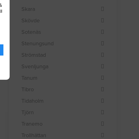
å
Skara
ll
Skövde
Sotenäs
Stenungsund
Strömstad
Svenljunga
Tanum
Tibro
Tidaholm
Tjörn
Tranemo
Trollhättan