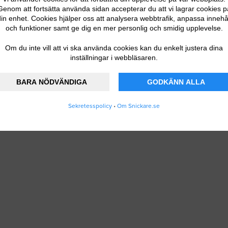
 DITT FÖRETAG
Genom att fortsätta använda sidan accepterar du att vi lagrar cookies p
in enhet. Cookies hjälper oss att analysera webbtrafik, anpassa innehå
och funktioner samt ge dig en mer personlig och smidig upplevelse.
Om du inte vill att vi ska använda cookies kan du enkelt justera dina
inställningar i webbläsaren.
BARA NÖDVÄNDIGA
GODKÄNN ALLA
Sekretesspolicy
•
Om Snickare.se