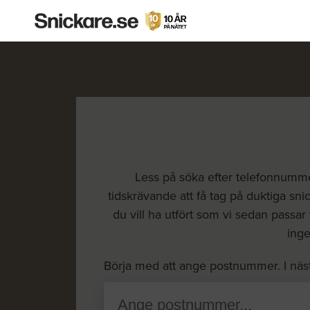
Less på söka efter telefonnummer
tidskrävande att få tag på duktiga sn
du vill ha utfört som vi sedan passar 
inge
Börja med att ange postnummer. I näs