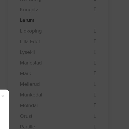
Kungälv
Lerum
Lidköping
Lilla Edet
Lysekil
Mariestad
Mark
Mellerud
Munkedal
×
Mölndal
Orust
Partille