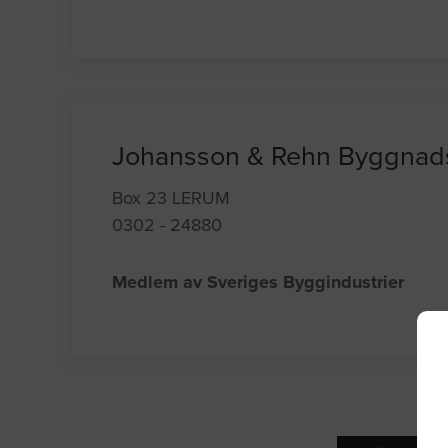
Johansson & Rehn Byggnad
Box 23 LERUM
0302 - 24880
Medlem av Sveriges Byggindustrier