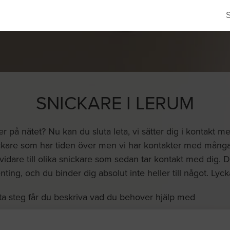
SNICKARE I LERUM
 på nätet? Nu kan du sluta leta, vi sätter dig i kontakt m
ickare som har tiden över men vi har kontakter med många
vidare till olika snickare som sedan tar kontakt med dig. Det 
nting, och du binder dig absolut inte heller till något. Lycka 
ta steg får du beskriva vad du behover hjälp med