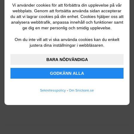
Vi använder cookies för att förbättra din upplevelse på vår
webbplats. Genom att fortsätta använda sidan accepterar
du att vi lagrar cookies på din enhet. Cookies hjälper oss att
Ditt telefonnummer
analysera webbtrafik, anpassa innehåll och funktioner samt
ge dig en mer personlig och smidig upplevelse.
Om du inte vill att vi ska använda cookies kan du enkelt
justera dina inställningar i webbläsaren.
Jag godkänner att Snickare.se lagrar och använder
BARA NÖDVÄNDIGA
mina personuppgifter enligt
användarvillkoren
.
GODKÄNN ALLA
SKICKA IN
Sekretesspolicy
•
Om Snickare.se