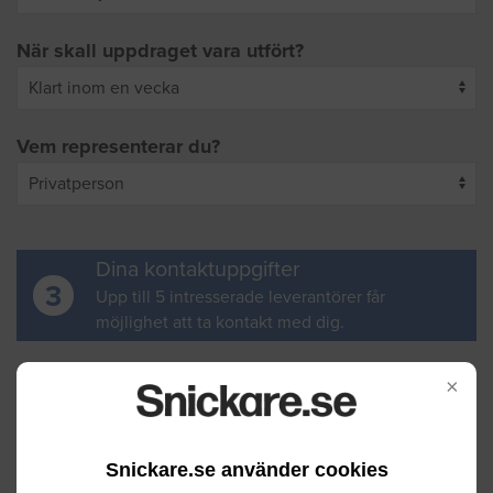
När skall uppdraget vara utfört?
Vem representerar du?
Dina kontaktuppgifter
3
Upp till 5 intresserade leverantörer får
möjlighet att ta kontakt med dig.
Ditt för- och efternamn
×
Snickare.se använder cookies
Din e-postadress