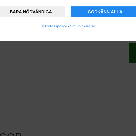
BARA NÖDVÄNDIGA
GODKÄNN ALLA
änner att Snickare.se lagrar och använder mi
Sekretesspolicy
•
Om Snickare.se
vändarvillkoren
.