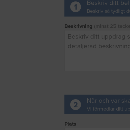
Beskriv ditt be
1
Beskriv så tydligt d
Beskrivning
(minst 25 teck
När och var ska
2
Vi förmedlar ditt up
Plats