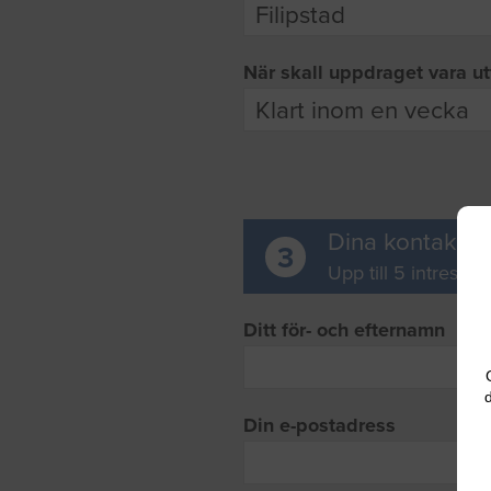
När skall uppdraget vara ut
Dina kontaktup
3
Upp till 5 intresse
Ditt för- och efternamn
d
Din e-postadress