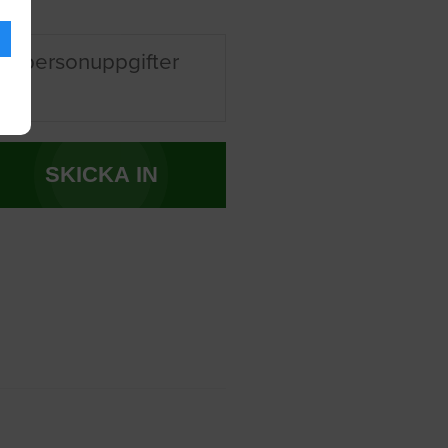
na personuppgifter
SKICKA IN