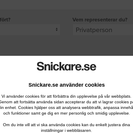
fört?
Vem representerar du?
pgifter
rade leverantörer får möjlighet att ta kontakt med dig.
Snickare.se använder cookies
Vi använder cookies för att förbättra din upplevelse på vår webbplats.
Genom att fortsätta använda sidan accepterar du att vi lagrar cookies p
in enhet. Cookies hjälper oss att analysera webbtrafik, anpassa innehå
och funktioner samt ge dig en mer personlig och smidig upplevelse.
Ditt telefonnummer
Om du inte vill att vi ska använda cookies kan du enkelt justera dina
inställningar i webbläsaren.