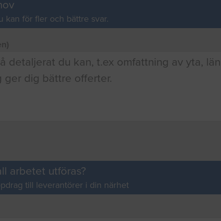
hov
u kan för fler och bättre svar.
en)
ll arbetet utföras?
pdrag till leverantörer i din närhet