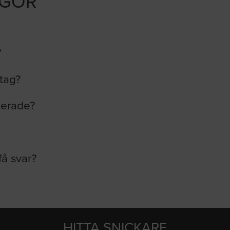
ÅGOR
?
etag?
lerade?
få svar?
HITTA SNICKARE