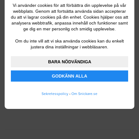
Vi använder cookies för att förbättra din upplevelse på vår
webbplats. Genom att fortsätta använda sidan accepterar
du att vi lagrar cookies på din enhet. Cookies hjälper oss att
Ditt telefonnummer
analysera webbtrafik, anpassa innehåll och funktioner samt
ge dig en mer personlig och smidig upplevelse.
Om du inte vill att vi ska använda cookies kan du enkelt
justera dina inställningar i webbläsaren.
Jag godkänner att Snickare.se lagrar och använder
BARA NÖDVÄNDIGA
mina personuppgifter enligt
användarvillkoren
.
GODKÄNN ALLA
SKICKA IN
Sekretesspolicy
•
Om Snickare.se