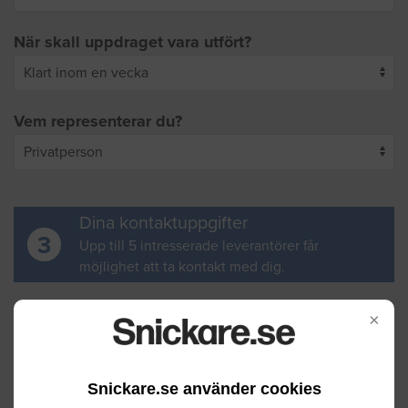
När skall uppdraget vara utfört?
Vem representerar du?
Dina kontaktuppgifter
3
Upp till 5 intresserade leverantörer får
möjlighet att ta kontakt med dig.
Ditt för- och efternamn
×
Snickare.se använder cookies
Din e-postadress