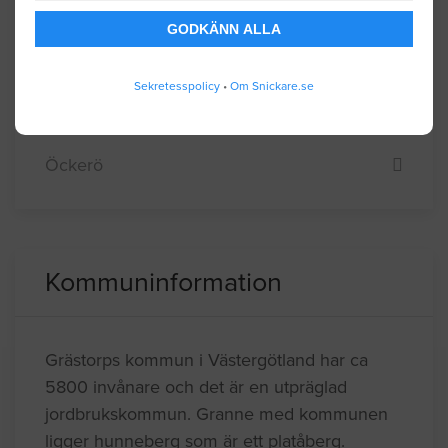
Vara
GODKÄNN ALLA
Vårgårda
Sekretesspolicy
•
Om Snickare.se
Vänersborg
Åmål
Öckerö
Kommuninformation
Grästorps kommun i Västergötland har ca
5800 invånare och det är en utpräglad
jordbrukskommun. Granne med kommunen
ligger hunneberg som är ett platåberg.