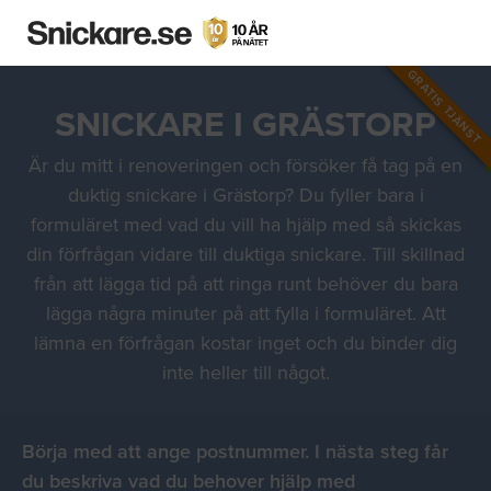
GRATIS TJÄNST
SNICKARE I GRÄSTORP
Är du mitt i renoveringen och försöker få tag på en
duktig snickare i Grästorp? Du fyller bara i
formuläret med vad du vill ha hjälp med så skickas
din förfrågan vidare till duktiga snickare. Till skillnad
från att lägga tid på att ringa runt behöver du bara
lägga några minuter på att fylla i formuläret. Att
lämna en förfrågan kostar inget och du binder dig
inte heller till något.
Börja med att ange postnummer. I nästa steg får
du beskriva vad du behover hjälp med