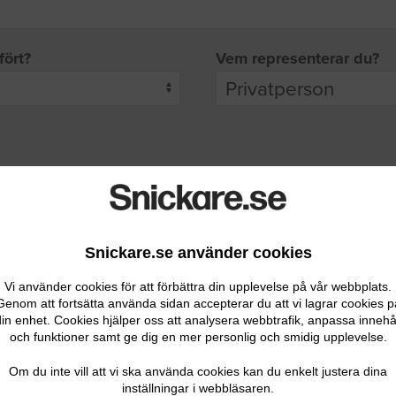
fört?
Vem representerar du?
pgifter
rade leverantörer får möjlighet att ta kontakt med dig.
Snickare.se använder cookies
Vi använder cookies för att förbättra din upplevelse på vår webbplats.
Genom att fortsätta använda sidan accepterar du att vi lagrar cookies p
in enhet. Cookies hjälper oss att analysera webbtrafik, anpassa innehå
och funktioner samt ge dig en mer personlig och smidig upplevelse.
Ditt telefonnummer
Om du inte vill att vi ska använda cookies kan du enkelt justera dina
inställningar i webbläsaren.