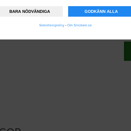
BARA NÖDVÄNDIGA
GODKÄNN ALLA
änner att Snickare.se lagrar och använder mi
Sekretesspolicy
•
Om Snickare.se
vändarvillkoren
.