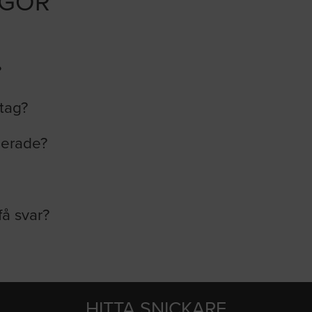
ÅGOR
?
etag?
lerade?
få svar?
HITTA SNICKARE