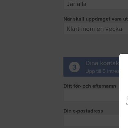
När skall uppdraget vara ut
Dina kontaktup
3
Upp till 5 intresse
Ditt för- och efternamn
d
Din e-postadress