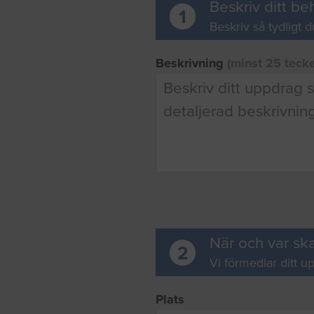
Beskriv ditt be
1
Beskriv så tydligt d
Beskrivning
(minst 25 teck
När och var ska
2
Vi förmedlar ditt up
Plats