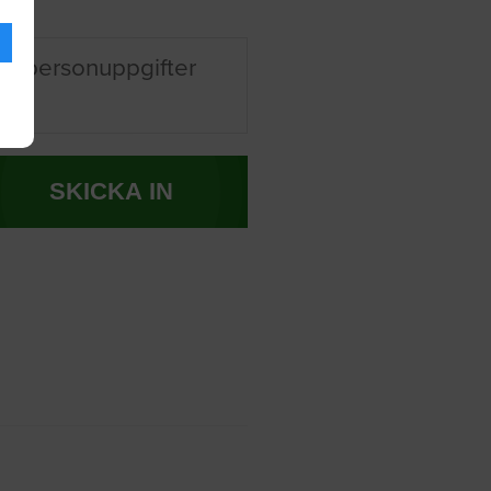
na personuppgifter
SKICKA IN