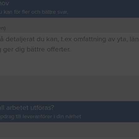
hov
u kan för fler och bättre svar.
en)
ll arbetet utföras?
pdrag till leverantörer i din närhet