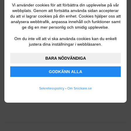
Vi använder cookies för att förbättra din upplevelse på vår
webbplats. Genom att fortsätta använda sidan accepterar
du att vi lagrar cookies på din enhet. Cookies hjälper oss att
Ditt telefonnummer
analysera webbtrafik, anpassa innehåll och funktioner samt
ge dig en mer personlig och smidig upplevelse.
Om du inte vill att vi ska använda cookies kan du enkelt
justera dina inställningar i webbläsaren.
Jag godkänner att Snickare.se lagrar och använder
BARA NÖDVÄNDIGA
mina personuppgifter enligt
användarvillkoren
.
GODKÄNN ALLA
SKICKA IN
Sekretesspolicy
•
Om Snickare.se