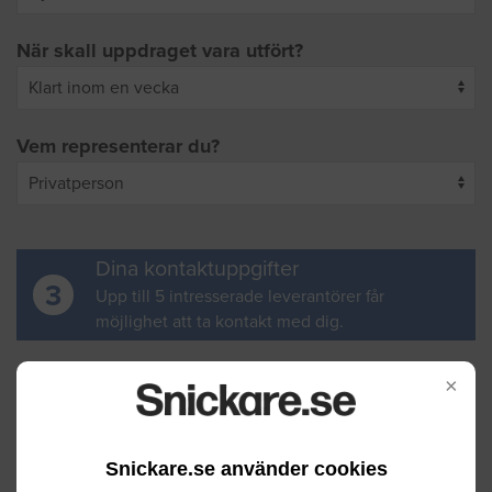
När skall uppdraget vara utfört?
Vem representerar du?
Dina kontaktuppgifter
3
Upp till 5 intresserade leverantörer får
möjlighet att ta kontakt med dig.
Ditt för- och efternamn
×
Snickare.se använder cookies
Din e-postadress