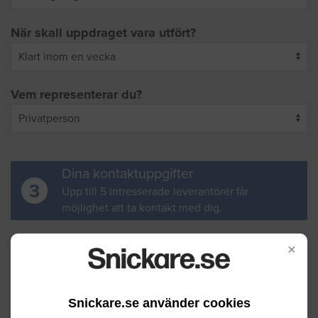
När skall uppdraget vara utfört?
Vem representerar du?
Dina kontaktuppgifter
3
Upp till 5 intresserade leverantörer får
möjlighet att ta kontakt med dig.
Ditt för- och efternamn
×
Snickare.se använder cookies
Din e-postadress