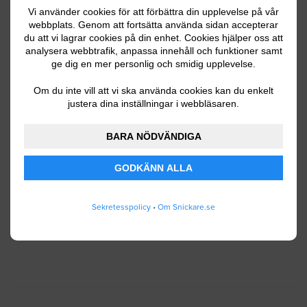
Vi använder cookies för att förbättra din upplevelse på vår
webbplats. Genom att fortsätta använda sidan accepterar
du att vi lagrar cookies på din enhet. Cookies hjälper oss att
Ditt telefonnummer
analysera webbtrafik, anpassa innehåll och funktioner samt
ge dig en mer personlig och smidig upplevelse.
Om du inte vill att vi ska använda cookies kan du enkelt
justera dina inställningar i webbläsaren.
Jag godkänner att Snickare.se lagrar och använder
BARA NÖDVÄNDIGA
mina personuppgifter enligt
användarvillkoren
.
GODKÄNN ALLA
SKICKA IN
Sekretesspolicy
•
Om Snickare.se