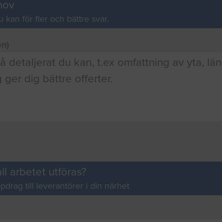
hov
u kan för fler och bättre svar.
en)
ll arbetet utföras?
pdrag till leverantörer i din närhet