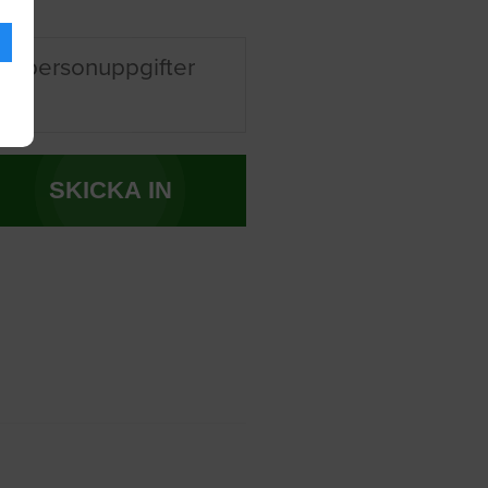
na personuppgifter
SKICKA IN