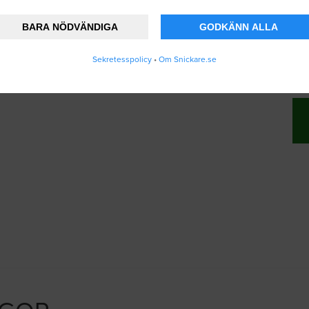
BARA NÖDVÄNDIGA
GODKÄNN ALLA
änner att Snickare.se lagrar och använder mi
Sekretesspolicy
•
Om Snickare.se
vändarvillkoren
.