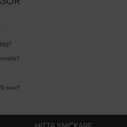
ÅGOR
?
etag?
lerade?
få svar?
HITTA SNICKARE