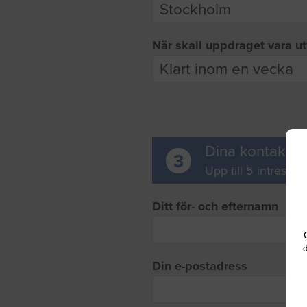
När skall uppdraget vara ut
Dina kontaktup
3
Upp till 5 intresse
Ditt för- och efternamn
d
Din e-postadress