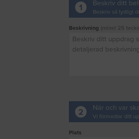
Beskriv ditt be
1
Beskriv så tydligt d
Beskrivning
(minst 25 teck
När och var ska
2
Vi förmedlar ditt up
Plats