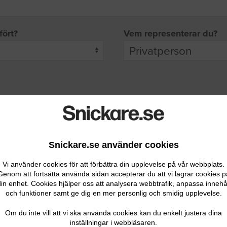
fört?
Vem representerar du?
pgifter
rade leverantörer får möjlighet att ta kontakt med dig.
Snickare.se använder cookies
Vi använder cookies för att förbättra din upplevelse på vår webbplats.
Genom att fortsätta använda sidan accepterar du att vi lagrar cookies p
in enhet. Cookies hjälper oss att analysera webbtrafik, anpassa innehå
och funktioner samt ge dig en mer personlig och smidig upplevelse.
Ditt telefonnummer
Om du inte vill att vi ska använda cookies kan du enkelt justera dina
inställningar i webbläsaren.