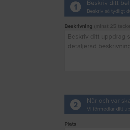
Beskriv ditt be
1
Beskriv så tydligt d
Beskrivning
(minst 25 teck
När och var ska
2
Vi förmedlar ditt up
Plats