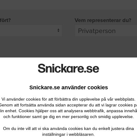
fört?
Vem representerar du?
pgifter
rade leverantörer får möjlighet att ta kontakt med dig.
Snickare.se använder cookies
Vi använder cookies för att förbättra din upplevelse på vår webbplats.
Genom att fortsätta använda sidan accepterar du att vi lagrar cookies p
in enhet. Cookies hjälper oss att analysera webbtrafik, anpassa innehå
och funktioner samt ge dig en mer personlig och smidig upplevelse.
Ditt telefonnummer
Om du inte vill att vi ska använda cookies kan du enkelt justera dina
inställningar i webbläsaren.