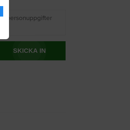
na personuppgifter
SKICKA IN