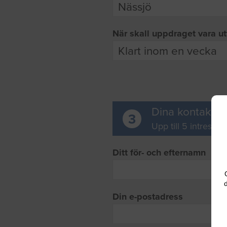
När skall uppdraget vara ut
Dina kontaktup
3
Upp till 5 intresse
Ditt för- och efternamn
d
Din e-postadress