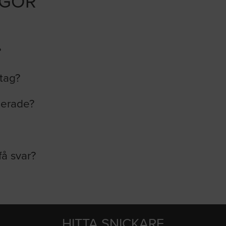
ÅGOR
?
etag?
lerade?
få svar?
HITTA SNICKARE