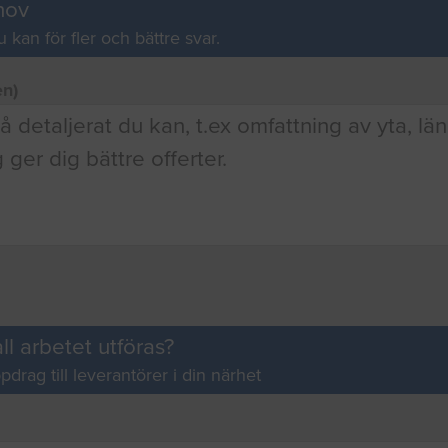
hov
u kan för fler och bättre svar.
en)
ll arbetet utföras?
pdrag till leverantörer i din närhet