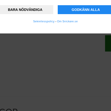
BARA NÖDVÄNDIGA
GODKÄNN ALLA
änner att Snickare.se lagrar och använder mi
Sekretesspolicy
•
Om Snickare.se
vändarvillkoren
.