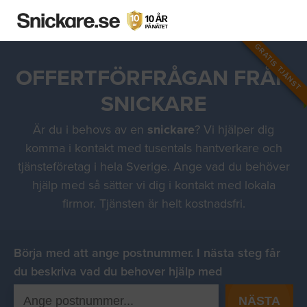
GRATIS TJÄNST
OFFERTFÖRFRÅGAN FRÅN
SNICKARE
Är du i behovs av en
snickare
? Vi hjälper dig
komma i kontakt med tusentals hantverkare och
tjänsteföretag i hela Sverige. Ange vad du behöver
hjälp med så sätter vi dig i kontakt med lokala
firmor. Tjänsten är helt kostnadsfri.
Börja med att ange postnummer. I nästa steg får
du beskriva vad du behover hjälp med
NÄSTA