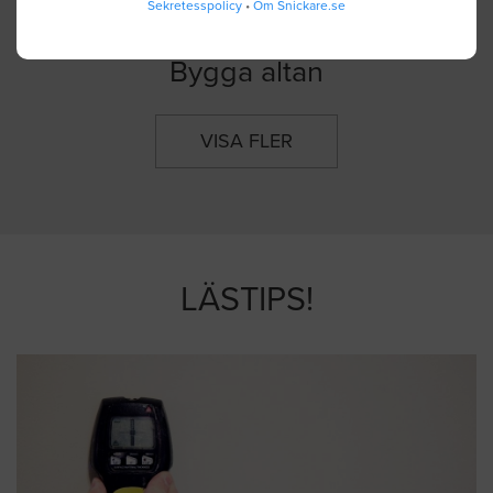
Sekretesspolicy
•
Om Snickare.se
Bygga altan
VISA FLER
LÄSTIPS!