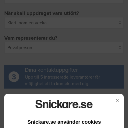
När skall uppdraget vara utfört?
Vem representerar du?
Dina kontaktuppgifter
3
Upp till 5 intresserade leverantörer får
möjlighet att ta kontakt med dig.
Ditt för- och efternamn
×
Snickare.se använder cookies
Din e-postadress