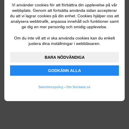
Vi använder cookies för att förbättra din upplevelse på vår
webbplats. Genom att fortsätta använda sidan accepterar
du att vi lagrar cookies på din enhet. Cookies hjälper oss att
Ditt telefonnummer
analysera webbtrafik, anpassa innehåll och funktioner samt
ge dig en mer personlig och smidig upplevelse.
Om du inte vill att vi ska använda cookies kan du enkelt
justera dina inställningar i webbläsaren.
Jag godkänner att Snickare.se lagrar och använder
BARA NÖDVÄNDIGA
mina personuppgifter enligt
användarvillkoren
.
GODKÄNN ALLA
SKICKA IN
Sekretesspolicy
•
Om Snickare.se