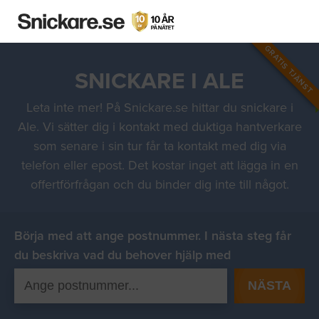
GRATIS TJÄNST
SNICKARE I ALE
Leta inte mer! På Snickare.se hittar du snickare i
Ale. Vi sätter dig i kontakt med duktiga hantverkare
som senare i sin tur får ta kontakt med dig via
telefon eller epost. Det kostar inget att lägga in en
offertförfrågan och du binder dig inte till något.
Börja med att ange postnummer. I nästa steg får
du beskriva vad du behover hjälp med
NÄSTA