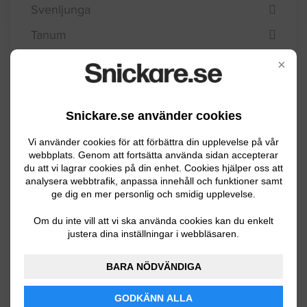
Svenljunga
Tanum
Tibro
×
Tidaholm
Tjörn
Snickare.se använder cookies
Tranemo
Vi använder cookies för att förbättra din upplevelse på vår
webbplats. Genom att fortsätta använda sidan accepterar
Trollhättan
du att vi lagrar cookies på din enhet. Cookies hjälper oss att
analysera webbtrafik, anpassa innehåll och funktioner samt
Töreboda
ge dig en mer personlig och smidig upplevelse.
Uddevalla
Om du inte vill att vi ska använda cookies kan du enkelt
justera dina inställningar i webbläsaren.
Ulricehamn
Vara
BARA NÖDVÄNDIGA
Vårgårda
GODKÄNN ALLA