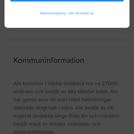
Vänersborg
Åmål
Sekretesspolicy
•
Om Snickare.se
Öckerö
Kommuninformation
Ale kommun i Västra Götaland har ca 27000
invånare och består av åtta tätorter totalt. Ale
har gamla anor då man hittat hällristningar
daterade långt bak i tiden. Ale består av ett
kuperat landskap längs Göta älv och industrin
består mest av mindre verkstads- och
elektronikföretag.