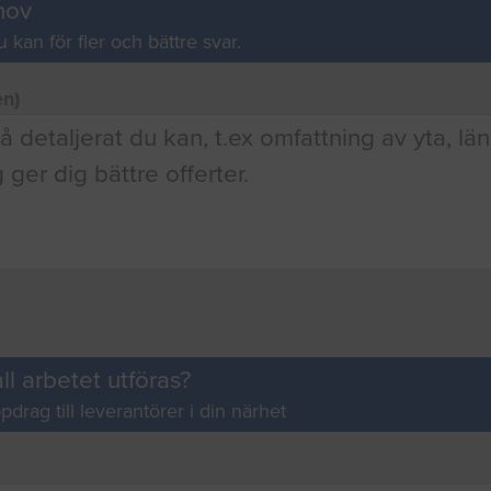
hov
u kan för fler och bättre svar.
en)
ll arbetet utföras?
pdrag till leverantörer i din närhet