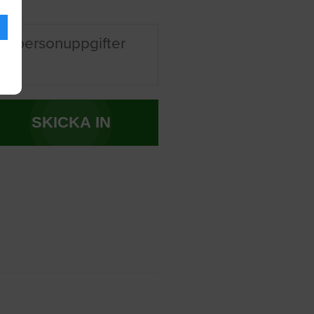
na personuppgifter
SKICKA IN