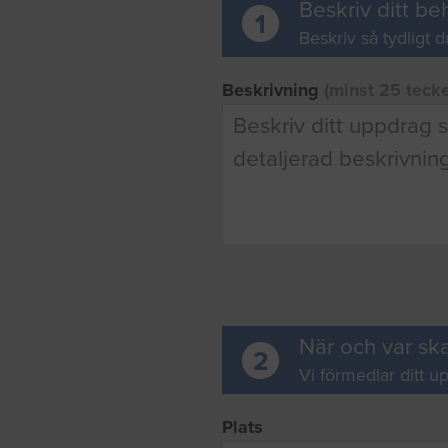
Beskriv ditt be
1
Beskriv så tydligt d
Beskrivning
(minst 25 teck
När och var ska
2
Vi förmedlar ditt up
Plats