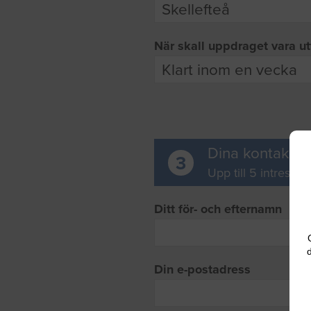
När skall uppdraget vara ut
Dina kontaktup
3
Upp till 5 intresse
Ditt för- och efternamn
d
Din e-postadress