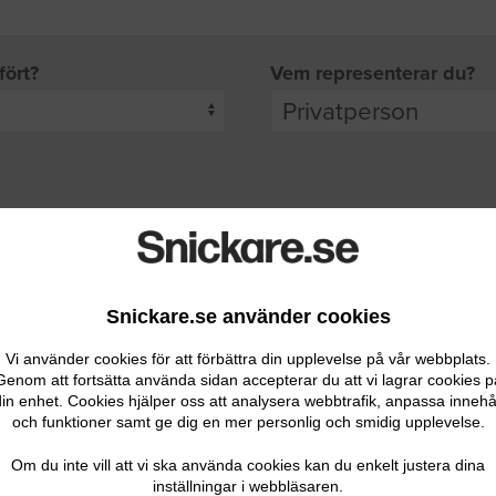
fört?
Vem representerar du?
pgifter
rade leverantörer får möjlighet att ta kontakt med dig.
Snickare.se använder cookies
Vi använder cookies för att förbättra din upplevelse på vår webbplats.
Genom att fortsätta använda sidan accepterar du att vi lagrar cookies p
in enhet. Cookies hjälper oss att analysera webbtrafik, anpassa innehå
och funktioner samt ge dig en mer personlig och smidig upplevelse.
Ditt telefonnummer
Om du inte vill att vi ska använda cookies kan du enkelt justera dina
inställningar i webbläsaren.