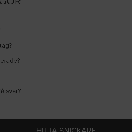
ÅGOR
?
etag?
lerade?
få svar?
HITTA SNICKARE