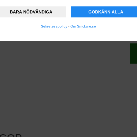
BARA NÖDVÄNDIGA
GODKÄNN ALLA
änner att Snickare.se lagrar och använder mi
Sekretesspolicy
•
Om Snickare.se
vändarvillkoren
.