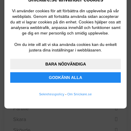
Lerum
Lidköping
Vi använder cookies för att förbättra din upplevelse på vår
webbplats. Genom att fortsätta använda sidan accepterar
Lilla Edet
du att vi lagrar cookies på din enhet. Cookies hjälper oss att
analysera webbtrafik, anpassa innehåll och funktioner samt
Lysekil
ge dig en mer personlig och smidig upplevelse.
Mariestad
Om du inte vill att vi ska använda cookies kan du enkelt
justera dina inställningar i webbläsaren.
Mark
BARA NÖDVÄNDIGA
Mellerud
Munkedal
GODKÄNN ALLA
Mölndal
Sekretesspolicy
•
Om Snickare.se
Orust
Partille
Skara
Skövde