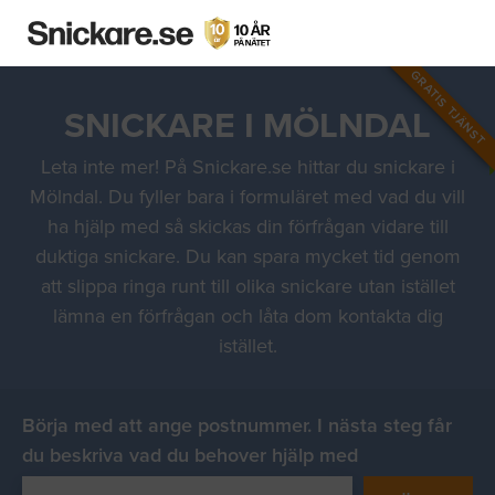
GRATIS TJÄNST
SNICKARE I MÖLNDAL
Leta inte mer! På Snickare.se hittar du snickare i
Mölndal. Du fyller bara i formuläret med vad du vill
ha hjälp med så skickas din förfrågan vidare till
duktiga snickare. Du kan spara mycket tid genom
att slippa ringa runt till olika snickare utan istället
lämna en förfrågan och låta dom kontakta dig
istället.
Börja med att ange postnummer. I nästa steg får
du beskriva vad du behover hjälp med