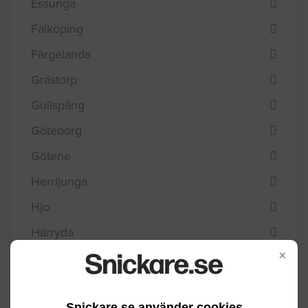
Essunga
Falköping
Färgelanda
Grästorp
Gullspång
Göteborg
Götene
Herrljunga
Hjo
Härryda
×
Karlsborg
Kungälv
Snickare.se använder cookies