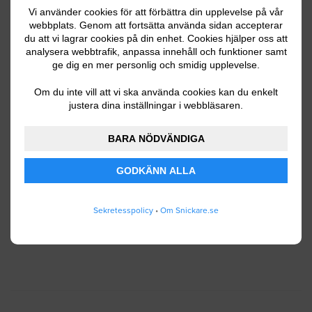
Vi använder cookies för att förbättra din upplevelse på vår
webbplats. Genom att fortsätta använda sidan accepterar
du att vi lagrar cookies på din enhet. Cookies hjälper oss att
Ditt telefonnummer
analysera webbtrafik, anpassa innehåll och funktioner samt
ge dig en mer personlig och smidig upplevelse.
Om du inte vill att vi ska använda cookies kan du enkelt
justera dina inställningar i webbläsaren.
Jag godkänner att Snickare.se lagrar och använder
BARA NÖDVÄNDIGA
mina personuppgifter enligt
användarvillkoren
.
GODKÄNN ALLA
SKICKA IN
Sekretesspolicy
•
Om Snickare.se