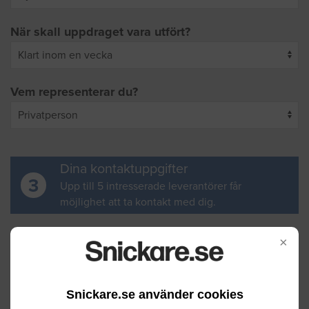
När skall uppdraget vara utfört?
Vem representerar du?
Dina kontaktuppgifter
3
Upp till 5 intresserade leverantörer får
möjlighet att ta kontakt med dig.
Ditt för- och efternamn
×
Snickare.se använder cookies
Din e-postadress