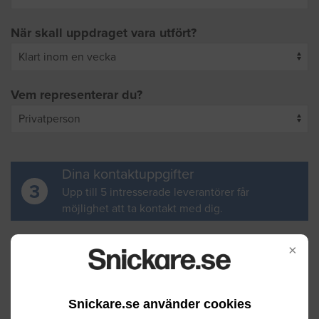
När skall uppdraget vara utfört?
Vem representerar du?
Dina kontaktuppgifter
3
Upp till 5 intresserade leverantörer får
möjlighet att ta kontakt med dig.
Ditt för- och efternamn
×
Snickare.se använder cookies
Din e-postadress