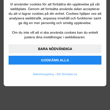
Vi använder cookies för att förbättra din upplevelse på vår
webbplats. Genom att fortsätta använda sidan accepterar
du att vi lagrar cookies på din enhet. Cookies hjälper oss att
Ditt telefonnummer
analysera webbtrafik, anpassa innehåll och funktioner samt
ge dig en mer personlig och smidig upplevelse.
Om du inte vill att vi ska använda cookies kan du enkelt
justera dina inställningar i webbläsaren.
Jag godkänner att Snickare.se lagrar och använder
BARA NÖDVÄNDIGA
mina personuppgifter enligt
användarvillkoren
.
GODKÄNN ALLA
SKICKA IN
Sekretesspolicy
•
Om Snickare.se