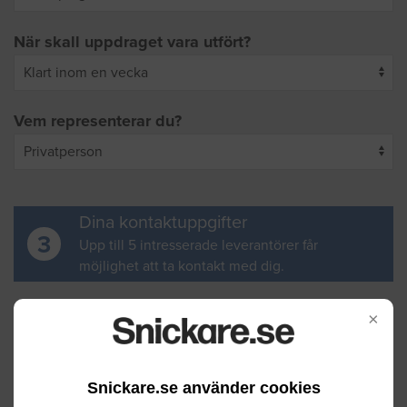
När skall uppdraget vara utfört?
Vem representerar du?
Dina kontaktuppgifter
3
Upp till 5 intresserade leverantörer får
möjlighet att ta kontakt med dig.
Ditt för- och efternamn
×
Snickare.se använder cookies
Din e-postadress