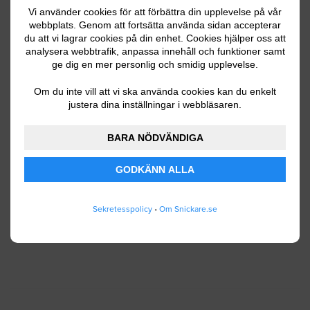
Vi använder cookies för att förbättra din upplevelse på vår
webbplats. Genom att fortsätta använda sidan accepterar
du att vi lagrar cookies på din enhet. Cookies hjälper oss att
Ditt telefonnummer
analysera webbtrafik, anpassa innehåll och funktioner samt
ge dig en mer personlig och smidig upplevelse.
Om du inte vill att vi ska använda cookies kan du enkelt
justera dina inställningar i webbläsaren.
Jag godkänner att Snickare.se lagrar och använder
BARA NÖDVÄNDIGA
mina personuppgifter enligt
användarvillkoren
.
GODKÄNN ALLA
SKICKA IN
Sekretesspolicy
•
Om Snickare.se