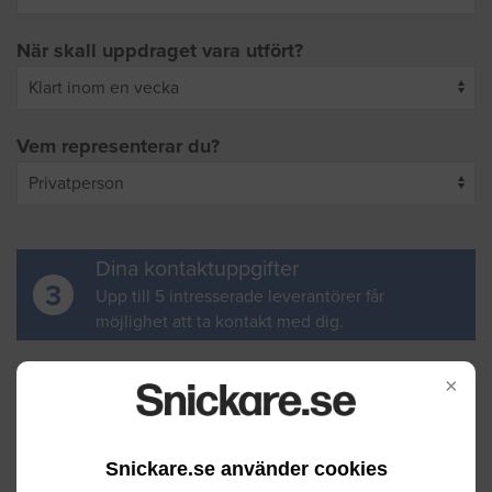
När skall uppdraget vara utfört?
Vem representerar du?
Dina kontaktuppgifter
3
Upp till 5 intresserade leverantörer får
möjlighet att ta kontakt med dig.
Ditt för- och efternamn
×
Snickare.se använder cookies
Din e-postadress