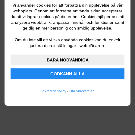
Vi använder cookies för att förbättra din upplevelse på vår
webbplats. Genom att fortsätta använda sidan accepterar
du att vi lagrar cookies på din enhet. Cookies hjälper oss att
Ditt telefonnummer
analysera webbtrafik, anpassa innehåll och funktioner samt
ge dig en mer personlig och smidig upplevelse.
Om du inte vill att vi ska använda cookies kan du enkelt
justera dina inställningar i webbläsaren.
Jag godkänner att Snickare.se lagrar och använder
BARA NÖDVÄNDIGA
mina personuppgifter enligt
användarvillkoren
.
GODKÄNN ALLA
SKICKA IN
Sekretesspolicy
•
Om Snickare.se