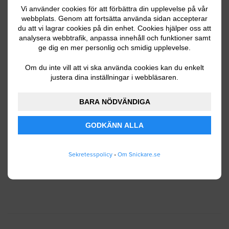
Vi använder cookies för att förbättra din upplevelse på vår
webbplats. Genom att fortsätta använda sidan accepterar
du att vi lagrar cookies på din enhet. Cookies hjälper oss att
Ditt telefonnummer
analysera webbtrafik, anpassa innehåll och funktioner samt
ge dig en mer personlig och smidig upplevelse.
Om du inte vill att vi ska använda cookies kan du enkelt
justera dina inställningar i webbläsaren.
Jag godkänner att Snickare.se lagrar och använder
BARA NÖDVÄNDIGA
mina personuppgifter enligt
användarvillkoren
.
GODKÄNN ALLA
SKICKA IN
Sekretesspolicy
•
Om Snickare.se