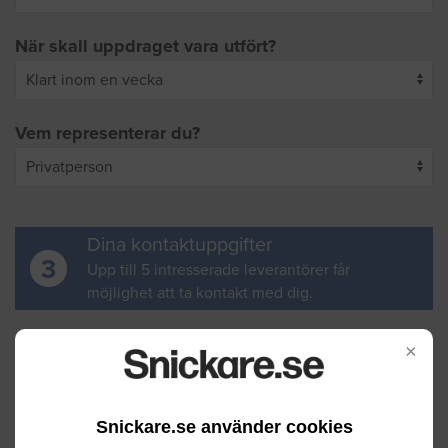
När skall uppdraget vara utfört?
Vem representerar du?
Dina kontaktuppgifter
3
Upp till 5 intresserade leverantörer får
möjlighet att ta kontakt med dig.
Ditt för- och efternamn
×
Snickare.se använder cookies
Din e-postadress