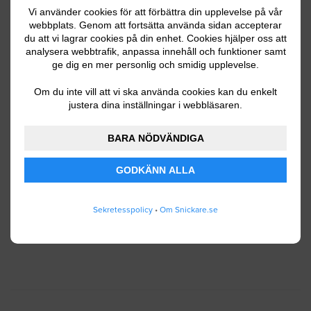
Vi använder cookies för att förbättra din upplevelse på vår
webbplats. Genom att fortsätta använda sidan accepterar
du att vi lagrar cookies på din enhet. Cookies hjälper oss att
Ditt telefonnummer
analysera webbtrafik, anpassa innehåll och funktioner samt
ge dig en mer personlig och smidig upplevelse.
Om du inte vill att vi ska använda cookies kan du enkelt
justera dina inställningar i webbläsaren.
Jag godkänner att Snickare.se lagrar och använder
BARA NÖDVÄNDIGA
mina personuppgifter enligt
användarvillkoren
.
GODKÄNN ALLA
SKICKA IN
Sekretesspolicy
•
Om Snickare.se