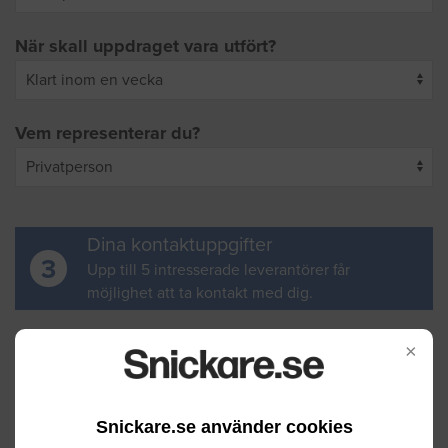
När skall uppdraget vara utfört?
Vem representerar du?
Dina kontaktuppgifter
3
Upp till 5 intresserade leverantörer får
möjlighet att ta kontakt med dig.
Ditt för- och efternamn
×
Snickare.se använder cookies
Din e-postadress