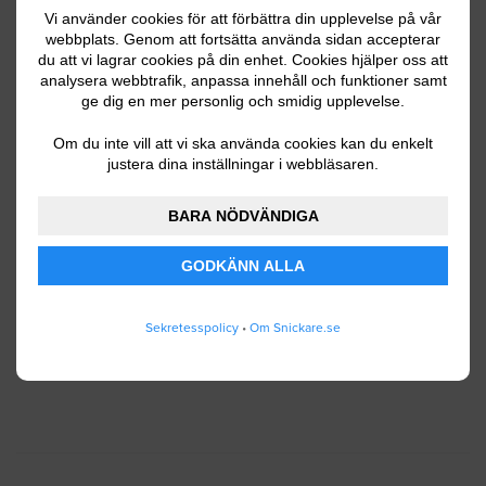
Vi använder cookies för att förbättra din upplevelse på vår
webbplats. Genom att fortsätta använda sidan accepterar
du att vi lagrar cookies på din enhet. Cookies hjälper oss att
Ditt telefonnummer
analysera webbtrafik, anpassa innehåll och funktioner samt
ge dig en mer personlig och smidig upplevelse.
Om du inte vill att vi ska använda cookies kan du enkelt
justera dina inställningar i webbläsaren.
Jag godkänner att Snickare.se lagrar och använder
BARA NÖDVÄNDIGA
mina personuppgifter enligt
användarvillkoren
.
GODKÄNN ALLA
SKICKA IN
Sekretesspolicy
•
Om Snickare.se