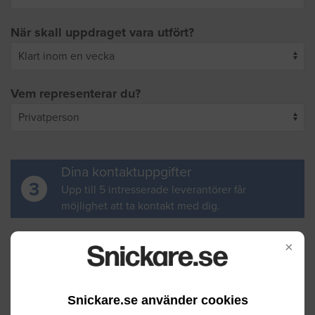
När skall uppdraget vara utfört?
Vem representerar du?
Dina kontaktuppgifter
3
Upp till 5 intresserade leverantörer får
möjlighet att ta kontakt med dig.
Ditt för- och efternamn
×
Snickare.se använder cookies
Din e-postadress