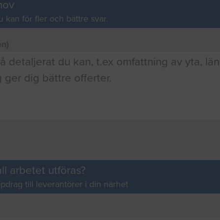
hov
u kan för fler och bättre svar.
en)
ll arbetet utföras?
pdrag till leverantörer i din närhet