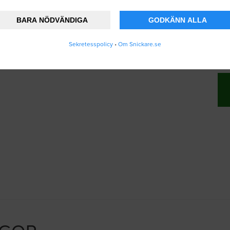
BARA NÖDVÄNDIGA
GODKÄNN ALLA
änner att Snickare.se lagrar och använder mi
Sekretesspolicy
•
Om Snickare.se
vändarvillkoren
.