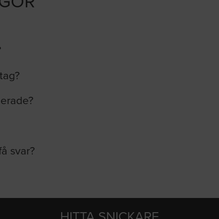
ÅGOR
?
etag?
lerade?
få svar?
HITTA SNICKARE