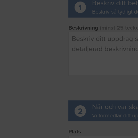
Beskriv ditt be
1
Beskriv så tydligt d
Beskrivning
(minst 25 teck
När och var ska
2
Vi förmedlar ditt up
Plats