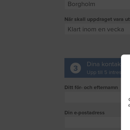
När skall uppdraget vara ut
Dina kontaktup
3
Upp till 5 intresse
Ditt för- och efternamn
d
Din e-postadress