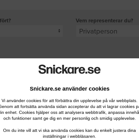
fört?
Vem representerar du?
pgifter
rade leverantörer får möjlighet att ta kontakt med dig.
Snickare.se använder cookies
Vi använder cookies för att förbättra din upplevelse på vår webbplats.
Genom att fortsätta använda sidan accepterar du att vi lagrar cookies p
in enhet. Cookies hjälper oss att analysera webbtrafik, anpassa innehå
och funktioner samt ge dig en mer personlig och smidig upplevelse.
Ditt telefonnummer
Om du inte vill att vi ska använda cookies kan du enkelt justera dina
inställningar i webbläsaren.