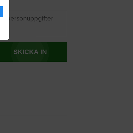
na personuppgifter
SKICKA IN