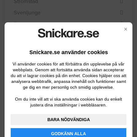
Strömstad
Svenljunga
Tanum
×
Tibro
Tidaholm
Snickare.se använder cookies
Tjörn
Vi använder cookies för att förbättra din upplevelse på vår
Tranemo
webbplats. Genom att fortsätta använda sidan accepterar
du att vi lagrar cookies på din enhet. Cookies hjälper oss att
Trollhättan
analysera webbtrafik, anpassa innehåll och funktioner samt
ge dig en mer personlig och smidig upplevelse.
Töreboda
Om du inte vill att vi ska använda cookies kan du enkelt
Uddevalla
justera dina inställningar i webbläsaren.
Ulricehamn
BARA NÖDVÄNDIGA
Vara
GODKÄNN ALLA
Vårgårda