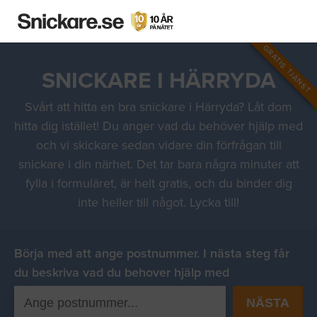
GRATIS TJÄNST
SNICKARE I HÄRRYDA
Svårt att hitta en bra snickare i Härryda? Låt dom
hitta dig istället! Du anger vad du behöver hjälp med
och vi skickare sedan vidare din förfrågan till
snickare i din närhet. Det tar bara några minuter att
fylla i formuläret, är helt gratis, och du binder dig
inte heller till något. Lycka till!
Börja med att ange postnummer. I nästa steg får
du beskriva vad du behover hjälp med
NÄSTA