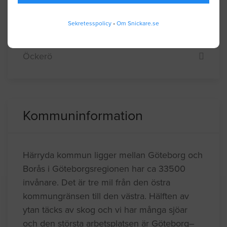
Vänersborg
Sekretesspolicy
•
Om Snickare.se
Åmål
Öckerö
Kommuninformation
Härryda kommun ligger mellan Göteborg och
Borås i Göteborgsregionen har ca 33500
invånare. Det är tre mil från den östra
kommungränsen till den västra. Hälften av
ytan täcks av skog och vi har många sjöar
och den största arbetsplatsen är Göteborg–