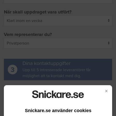
När skall uppdraget vara utfört?
Vem representerar du?
Dina kontaktuppgifter
3
Upp till 5 intresserade leverantörer får
möjlighet att ta kontakt med dig.
Ditt för- och efternamn
×
Snickare.se använder cookies
Din e-postadress