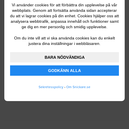
Vi använder cookies för att förbättra din upplevelse på vår
webbplats. Genom att fortsätta använda sidan accepterar
du att vi lagrar cookies på din enhet. Cookies hjälper oss att
Ditt telefonnummer
analysera webbtrafik, anpassa innehåll och funktioner samt
ge dig en mer personlig och smidig upplevelse.
Om du inte vill att vi ska använda cookies kan du enkelt
justera dina inställningar i webbläsaren.
Jag godkänner att Snickare.se lagrar och använder
BARA NÖDVÄNDIGA
mina personuppgifter enligt
användarvillkoren
.
GODKÄNN ALLA
SKICKA IN
Sekretesspolicy
•
Om Snickare.se