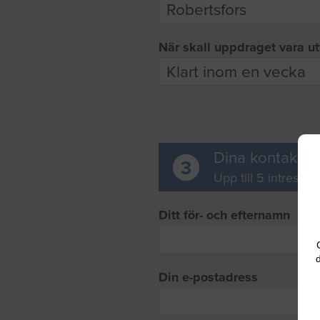
När skall uppdraget vara ut
Dina kontaktup
3
Upp till 5 intresse
Ditt för- och efternamn
d
Din e-postadress