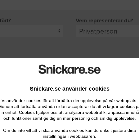
fört?
Vem representerar du?
pgifter
rade leverantörer får möjlighet att ta kontakt med dig.
Snickare.se använder cookies
Vi använder cookies för att förbättra din upplevelse på vår webbplats.
Genom att fortsätta använda sidan accepterar du att vi lagrar cookies p
in enhet. Cookies hjälper oss att analysera webbtrafik, anpassa innehå
och funktioner samt ge dig en mer personlig och smidig upplevelse.
Ditt telefonnummer
Om du inte vill att vi ska använda cookies kan du enkelt justera dina
inställningar i webbläsaren.