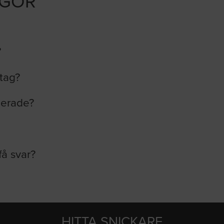
ÅGOR
?
etag?
lerade?
få svar?
HITTA SNICKARE