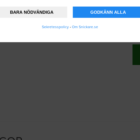
BARA NÖDVÄNDIGA
GODKÄNN ALLA
änner att Snickare.se lagrar och använder mi
Sekretesspolicy
•
Om Snickare.se
vändarvillkoren
.