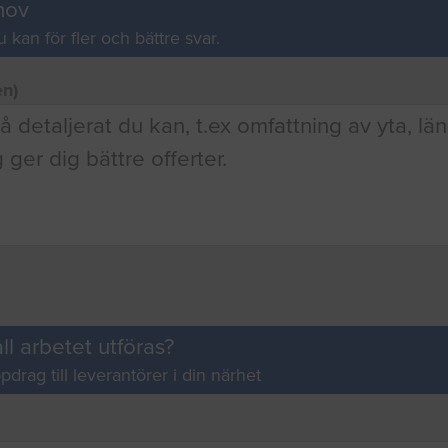
hov
u kan för fler och bättre svar.
en)
ll arbetet utföras?
pdrag till leverantörer i din närhet