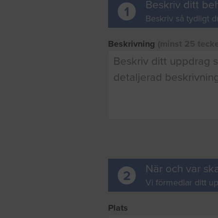
Beskriv ditt be
1
Beskriv så tydligt d
Beskrivning
(minst 25 teck
När och var ska
2
Vi förmedlar ditt up
Plats