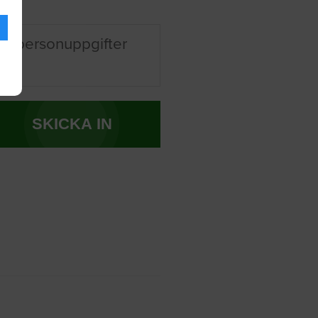
na personuppgifter
SKICKA IN