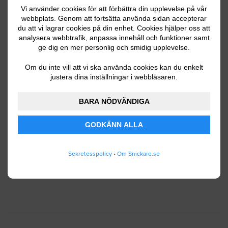
Vi använder cookies för att förbättra din upplevelse på vår
webbplats. Genom att fortsätta använda sidan accepterar
du att vi lagrar cookies på din enhet. Cookies hjälper oss att
Ditt telefonnummer
analysera webbtrafik, anpassa innehåll och funktioner samt
ge dig en mer personlig och smidig upplevelse.
Om du inte vill att vi ska använda cookies kan du enkelt
justera dina inställningar i webbläsaren.
Jag godkänner att Snickare.se lagrar och använder
BARA NÖDVÄNDIGA
mina personuppgifter enligt
användarvillkoren
.
GODKÄNN ALLA
SKICKA IN
Sekretesspolicy
•
Om Snickare.se