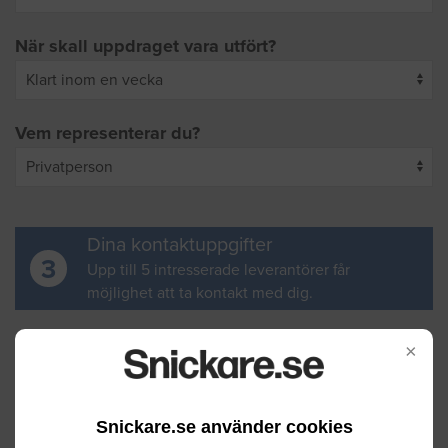
När skall uppdraget vara utfört?
Vem representerar du?
Dina kontaktuppgifter
3
Upp till 5 intresserade leverantörer får
möjlighet att ta kontakt med dig.
Ditt för- och efternamn
×
Snickare.se använder cookies
Din e-postadress