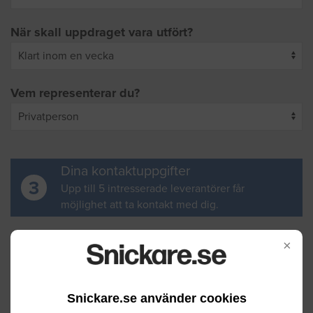
När skall uppdraget vara utfört?
Vem representerar du?
Dina kontaktuppgifter
3
Upp till 5 intresserade leverantörer får
möjlighet att ta kontakt med dig.
Ditt för- och efternamn
×
Snickare.se använder cookies
Din e-postadress