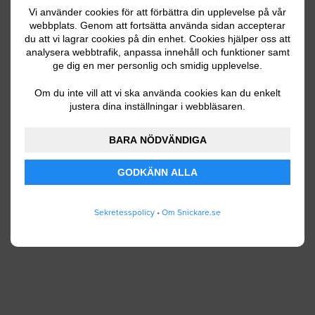
Vi använder cookies för att förbättra din upplevelse på vår
webbplats. Genom att fortsätta använda sidan accepterar
du att vi lagrar cookies på din enhet. Cookies hjälper oss att
Ditt telefonnummer
analysera webbtrafik, anpassa innehåll och funktioner samt
ge dig en mer personlig och smidig upplevelse.
Om du inte vill att vi ska använda cookies kan du enkelt
justera dina inställningar i webbläsaren.
Jag godkänner att Snickare.se lagrar och använder
BARA NÖDVÄNDIGA
mina personuppgifter enligt
användarvillkoren
.
GODKÄNN ALLA
SKICKA IN
Sekretesspolicy
•
Om Snickare.se