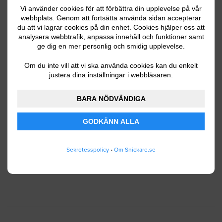
Vi använder cookies för att förbättra din upplevelse på vår
webbplats. Genom att fortsätta använda sidan accepterar
du att vi lagrar cookies på din enhet. Cookies hjälper oss att
Ditt telefonnummer
analysera webbtrafik, anpassa innehåll och funktioner samt
ge dig en mer personlig och smidig upplevelse.
Om du inte vill att vi ska använda cookies kan du enkelt
justera dina inställningar i webbläsaren.
Jag godkänner att Snickare.se lagrar och använder
BARA NÖDVÄNDIGA
mina personuppgifter enligt
användarvillkoren
.
GODKÄNN ALLA
SKICKA IN
Sekretesspolicy
•
Om Snickare.se