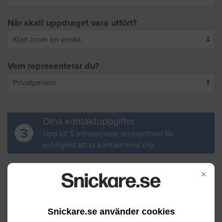
När skall uppdraget vara utfört?
Vem representerar du?
Dina kontaktuppgifter
3
Upp till 5 intresserade leverantörer får
möjlighet att ta kontakt med dig.
Ditt för- och efternamn
×
Snickare.se använder cookies
Din e-postadress