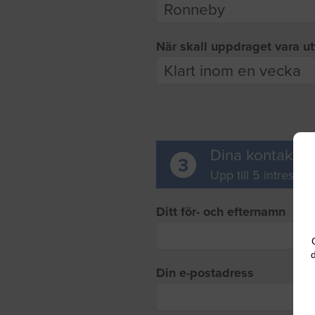
När skall uppdraget vara ut
Dina kontaktup
3
Upp till 5 intresse
Ditt för- och efternamn
d
Din e-postadress