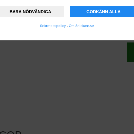
BARA NÖDVÄNDIGA
GODKÄNN ALLA
änner att Snickare.se lagrar och använder mi
Sekretesspolicy
•
Om Snickare.se
vändarvillkoren
.