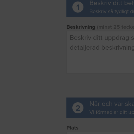
Beskriv ditt be
1
Beskriv så tydligt d
Beskrivning
(minst 25 teck
När och var ska
2
Vi förmedlar ditt up
Plats