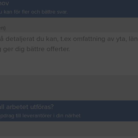
hov
u kan för fler och bättre svar.
en)
ll arbetet utföras?
pdrag till leverantörer i din närhet