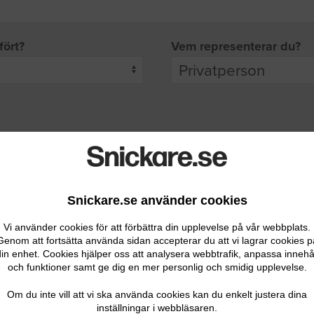
fört?
Vem representerar du?
pgifter
rade leverantörer får möjlighet att ta kontakt med dig.
Snickare.se använder cookies
Vi använder cookies för att förbättra din upplevelse på vår webbplats.
Genom att fortsätta använda sidan accepterar du att vi lagrar cookies p
in enhet. Cookies hjälper oss att analysera webbtrafik, anpassa innehå
och funktioner samt ge dig en mer personlig och smidig upplevelse.
Ditt telefonnummer
Om du inte vill att vi ska använda cookies kan du enkelt justera dina
inställningar i webbläsaren.