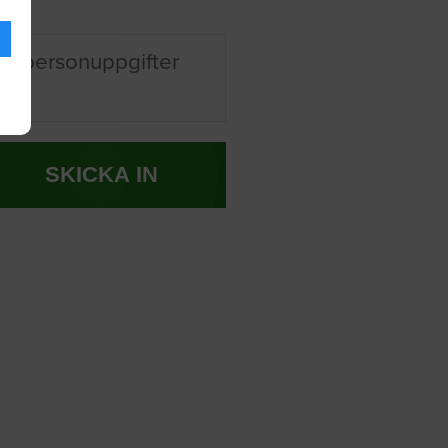
na personuppgifter
SKICKA IN