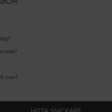
ÅGOR
?
etag?
lerade?
få svar?
HITTA SNICKARE