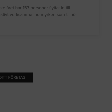
året har 157 personer flyttat in till
tivt verksamma inom yrken som tillhör
 DITT FÖRETAG