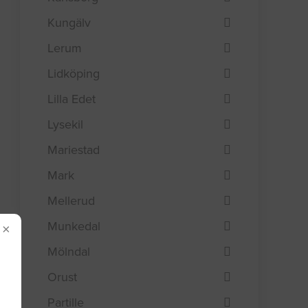
Kungälv
Lerum
Lidköping
Lilla Edet
Lysekil
Mariestad
Mark
Mellerud
Munkedal
×
Mölndal
Orust
Partille