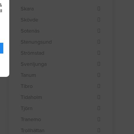
å
Skara
ll
Skövde
Sotenäs
Stenungsund
Strömstad
Svenljunga
Tanum
Tibro
Tidaholm
Tjörn
Tranemo
Trollhättan