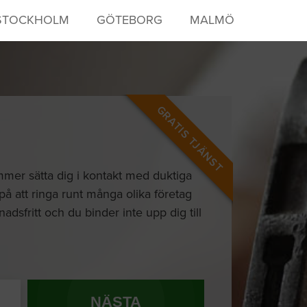
STOCKHOLM
GÖTEBORG
MALMÖ
GRATIS TJÄNST
ommer sätta dig i kontakt med duktiga
d på att ringa runt många olika företag
dsfritt och du binder inte upp dig till
NÄSTA