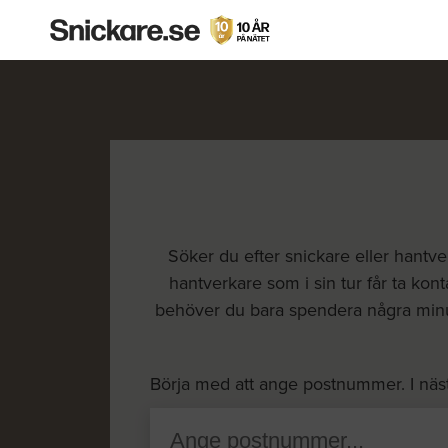
Söker du efter snickare eller hantve
hantverkare som i sin tur får ta konta
behöver du bara spendera några minuter
Börja med att ange postnummer. I näs