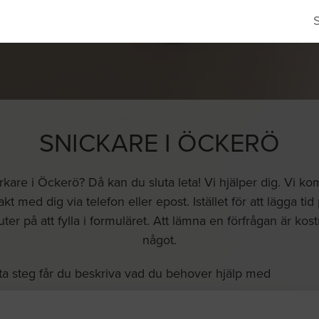
SNICKARE I ÖCKERÖ
rkare i Öckerö? Då kan du sluta leta! Vi hjälper dig. Vi k
kt med dig via telefon eller epost. Istället för att lägga ti
 på att fylla i formuläret. Att lämna en förfrågan är kostna
något.
ta steg får du beskriva vad du behover hjälp med