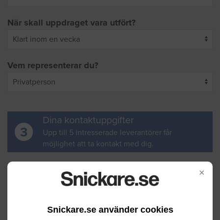
När skall uppdraget vara utfört?
Vem representerar du?
Dina kontaktuppgifter
3
Upp till 5 intresserade leverantörer får
möjlighet att ta kontakt med dig.
Ditt för- och efternamn
×
Snickare.se använder cookies
Din e-postadress