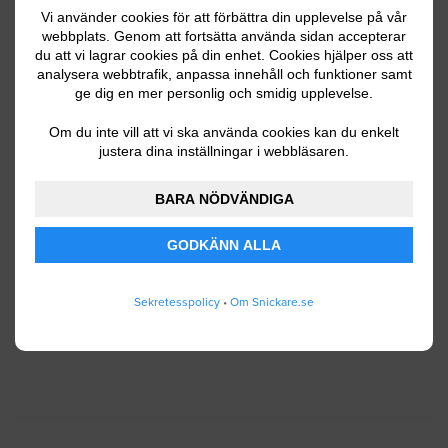
Vi använder cookies för att förbättra din upplevelse på vår
webbplats. Genom att fortsätta använda sidan accepterar
du att vi lagrar cookies på din enhet. Cookies hjälper oss att
Ditt telefonnummer
analysera webbtrafik, anpassa innehåll och funktioner samt
ge dig en mer personlig och smidig upplevelse.
Om du inte vill att vi ska använda cookies kan du enkelt
justera dina inställningar i webbläsaren.
Jag godkänner att Snickare.se lagrar och använder
BARA NÖDVÄNDIGA
mina personuppgifter enligt
användarvillkoren
.
GODKÄNN ALLA
SKICKA IN
Sekretesspolicy
•
Om Snickare.se