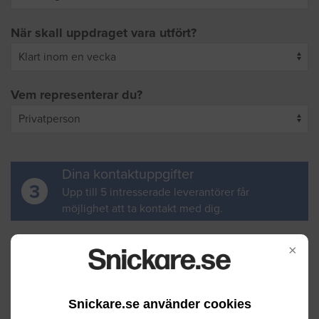
När skall uppdraget vara utfört?
Vem representerar du?
Dina kontaktuppgifter
3
Upp till 5 intresserade leverantörer får
möjlighet att ta kontakt med dig.
Ditt för- och efternamn
×
Snickare.se använder cookies
Din e-postadress