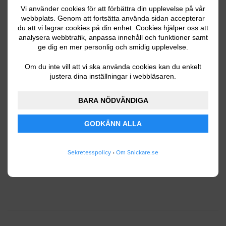
Vi använder cookies för att förbättra din upplevelse på vår
webbplats. Genom att fortsätta använda sidan accepterar
du att vi lagrar cookies på din enhet. Cookies hjälper oss att
Ditt telefonnummer
analysera webbtrafik, anpassa innehåll och funktioner samt
ge dig en mer personlig och smidig upplevelse.
Om du inte vill att vi ska använda cookies kan du enkelt
justera dina inställningar i webbläsaren.
Jag godkänner att Snickare.se lagrar och använder
BARA NÖDVÄNDIGA
mina personuppgifter enligt
användarvillkoren
.
GODKÄNN ALLA
SKICKA IN
Sekretesspolicy
•
Om Snickare.se