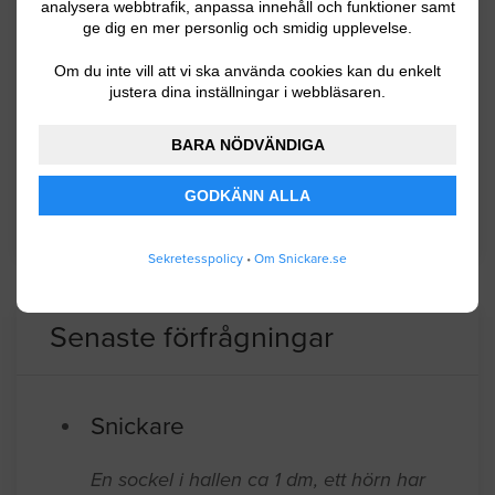
analysera webbtrafik, anpassa innehåll och funktioner samt
invånare. I kommunen finns många
ge dig en mer personlig och smidig upplevelse.
naturreservat i anslutning till Mälaren.
Om du inte vill att vi ska använda cookies kan du enkelt
Upplands Bro ligger nära Stockholm och det
justera dina inställningar i webbläsaren.
märks på näringslivet då det är mycket tjänste
och servicenäringar och många pendlar ut.
BARA NÖDVÄNDIGA
GODKÄNN ALLA
BYGGLOVSINFORMATION FÖR UPPLANDS-BRO
Sekretesspolicy
•
Om Snickare.se
Senaste förfrågningar
Snickare
En sockel i hallen ca 1 dm, ett hörn har