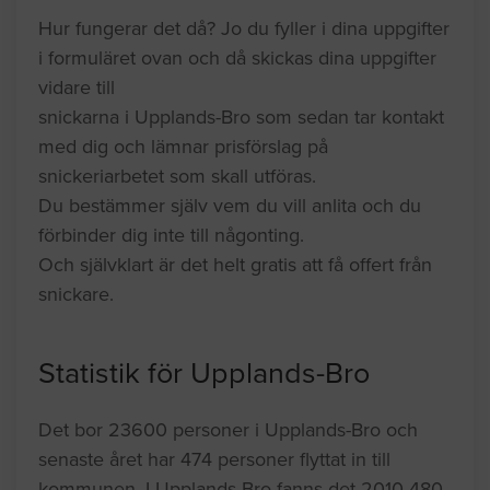
Hur fungerar det då? Jo du fyller i dina uppgifter
i formuläret ovan och då skickas dina uppgifter
vidare till
snickarna i Upplands-Bro som sedan tar kontakt
med dig och lämnar prisförslag på
snickeriarbetet som skall utföras.
Du bestämmer själv vem du vill anlita och du
förbinder dig inte till någonting.
Och självklart är det helt gratis att få offert från
snickare.
Statistik för Upplands-Bro
Det bor 23600 personer i Upplands-Bro och
senaste året har 474 personer flyttat in till
kommunen. I Upplands-Bro fanns det 2010 480