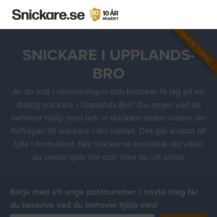
GRATIS TJÄNST
SNICKARE I UPPLANDS-
BRO
Är du mitt i renoveringen och försöker få tag på en
duktig snickare i Upplands-Bro? Du anger vad du
behöver hjälp med och vi skickare sedan vidare din
förfrågan till snickare i din närhet. Det går snabbt att
fylla i formuläret. När snickarna kontaktat dig väljer
du sedan själv om och vilka du vill anlita.
Börja med att ange postnummer. I nästa steg får
du beskriva vad du behover hjälp med