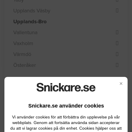
Upplands Väsby
Upplands-Bro
Vallentuna
Vaxholm
Värmdö
Österåker
×
Kommuninformation
Snickare.se använder cookies
Vi använder cookies för att förbättra din upplevelse på vår
Upplands-Bro kommun är belägen vid
webbplats. Genom att fortsätta använda sidan accepterar
du att vi lagrar cookies på din enhet. Cookies hjälper oss att
Mälaren i Uppland och har ca 22700