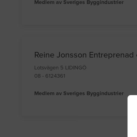
Medlem av Sveriges Byggindustrier
Reine Jonsson Entreprenad
Lotsvägen 5 LIDINGÖ
08 - 6124361
Medlem av Sveriges Byggindustrier