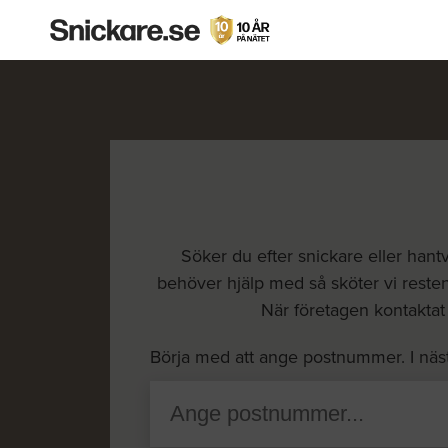
Söker du efter snickare eller hantv
behöver hjälp med så sköter vi resten 
När företagen kontaktat d
Börja med att ange postnummer. I näs