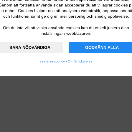
Genom att fortsätta använda sidan accepterar du att vi lagrar cookies p
 DITT FÖRETAG
in enhet. Cookies hjälper oss att analysera webbtrafik, anpassa innehå
och funktioner samt ge dig en mer personlig och smidig upplevelse.
Om du inte vill att vi ska använda cookies kan du enkelt justera dina
inställningar i webbläsaren.
BARA NÖDVÄNDIGA
GODKÄNN ALLA
Sekretesspolicy
•
Om Snickare.se