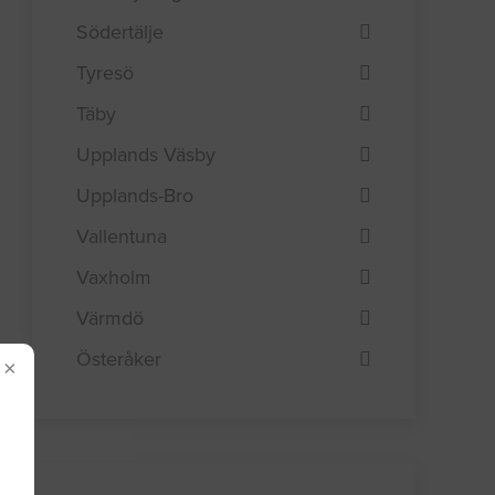
Södertälje
Tyresö
Täby
Upplands Väsby
Upplands-Bro
Vallentuna
Vaxholm
Värmdö
Österåker
×