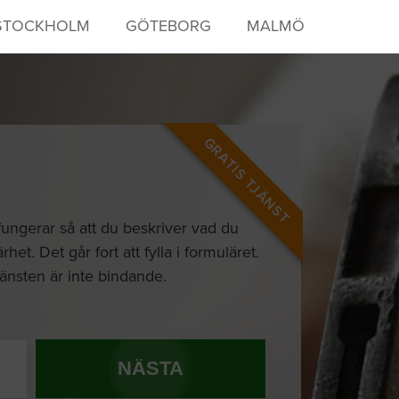
STOCKHOLM
GÖTEBORG
MALMÖ
GRATIS TJÄNST
 fungerar så att du beskriver vad du
t. Det går fort att fylla i formuläret.
Tjänsten är inte bindande.
NÄSTA