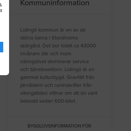
Kommuninformation
å
ll
Lidingö kommun är en av de
störra öarna i Stockholms
skärgård. Det bor totalt ca 43000
invånare där och inom
näringslivet dominerar service
och tjänstesektorn. Lidingö är en
gammal kulturbygd. Gravfält från
järnåldern och runinskrifter från
vikingatiden vittnar om att ön varit
bebodd sedan 600-talet.
BYGGLOVSINFORMATION FÖR