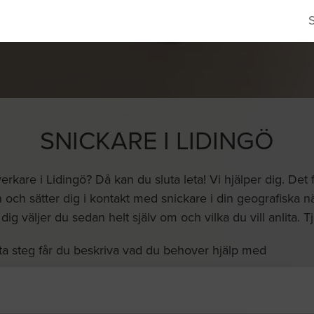
SNICKARE I LIDINGÖ
erkare i Lidingö? Då kan du sluta leta! Vi hjälper dig. Det
och sätter dig i kontakt med snickare i din geografiska närhe
ig väljer du sedan helt själv om och vilka du vill anlita. 
ta steg får du beskriva vad du behover hjälp med