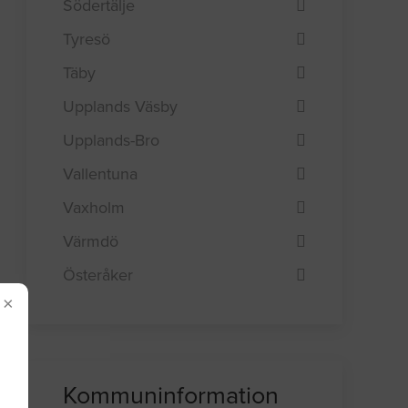
Södertälje
Tyresö
Täby
Upplands Väsby
Upplands-Bro
Vallentuna
Vaxholm
Värmdö
Österåker
×
Kommuninformation