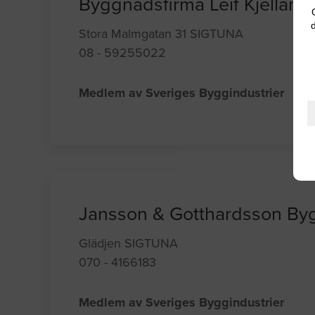
Byggnadsfirma Leif Kjelland
d
Stora Malmgatan 31 SIGTUNA
08 - 59255022
Medlem av Sveriges Byggindustrier
Jansson & Gotthardsson By
Glädjen SIGTUNA
070 - 4166183
Medlem av Sveriges Byggindustrier