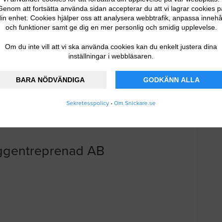
er AB
Genom att fortsätta använda sidan accepterar du att vi lagrar cookies p
in enhet. Cookies hjälper oss att analysera webbtrafik, anpassa innehå
och funktioner samt ge dig en mer personlig och smidig upplevelse.
Om du inte vill att vi ska använda cookies kan du enkelt justera dina
inställningar i webbläsaren.
BARA NÖDVÄNDIGA
GODKÄNN ALLA
Sekretesspolicy
•
Om Snickare.se
ggentreprenad AB