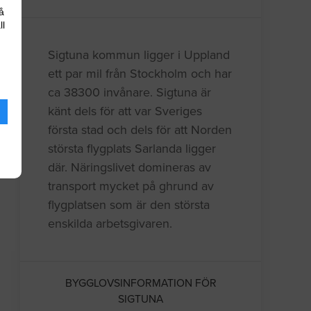
å
ll
Sigtuna kommun ligger i Uppland
ett par mil från Stockholm och har
ca 38300 invånare. Sigtuna är
känt dels för att var Sveriges
första stad och dels för att Norden
största flygplats Sarlanda ligger
där. Näringslivet domineras av
transport mycket på ghrund av
flygplatsen som är den största
enskilda arbetsgivaren.
BYGGLOVSINFORMATION FÖR
SIGTUNA