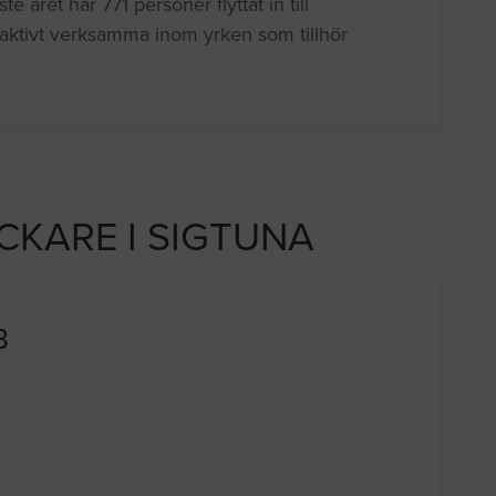
 året har 771 personer flyttat in till
aktivt verksamma inom yrken som tillhör
ICKARE I SIGTUNA
B