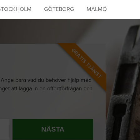
STOCKHOLM
GÖTEBORG
MALMÖ
GRATIS TJÄNST
re! Ange bara vad du behöver hjälp med
get att lägga in en offertförfrågan och
NÄSTA