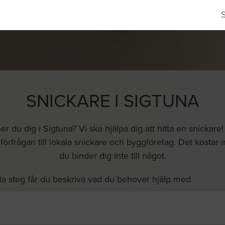
SNICKARE I SIGTUNA
 du dig i Sigtuna? Vi ska hjälpa dig att hitta en snicka
örfrågan till lokala snickare och byggföretag. Det kostar in
du binder dig inte till något.
ta steg får du beskriva vad du behover hjälp med