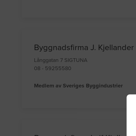
Byggnadsfirma J. Kjellander
Långgatan 7 SIGTUNA
08 - 59255580
Medlem av Sveriges Byggindustrier