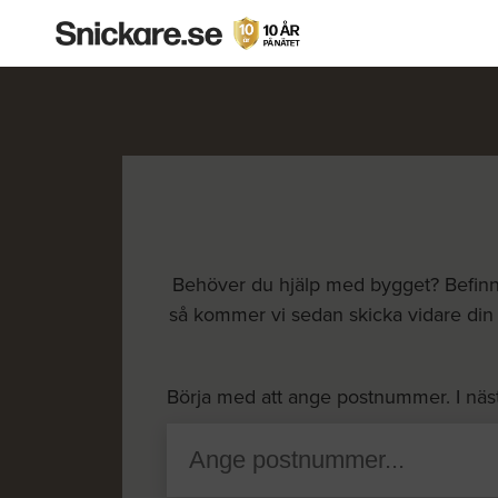
Behöver du hjälp med bygget? Befinner
så kommer vi sedan skicka vidare din f
Börja med att ange postnummer. I näs