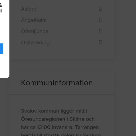
å
Åstorp
ll
Ängelholm
Örkelljunga
Östra Göinge
Kommuninformation
Svalöv kommun ligger mitt i
Öresundsregionen i Skåne och
har ca 13100 invånare. Terrängen
består till största delen av lövskog