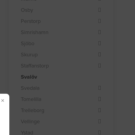
Osby
Perstorp
Simrishamn
Sjöbo
Skurup
Staffanstorp
Svalöv
Svedala
Tomelilla
×
Trelleborg
Vellinge
Ystad