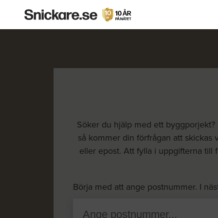
Söker du hjälp med ett byggporjekt? S
så kommer din förfrågan att skickas v
eller epost. Att fylla i uppgifterna t
Börja med att ange postnummer. I näs