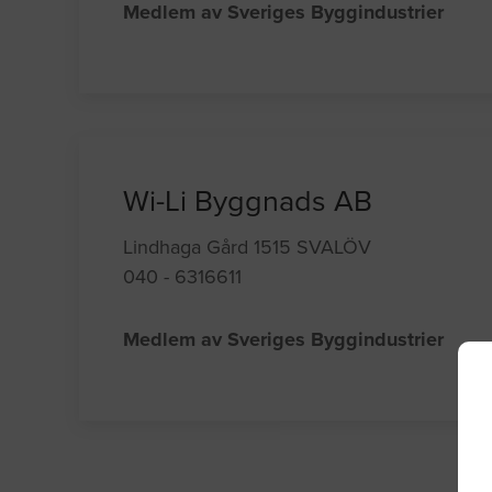
Medlem av Sveriges Byggindustrier
Wi-Li Byggnads AB
Lindhaga Gård 1515 SVALÖV
040 - 6316611
Medlem av Sveriges Byggindustrier