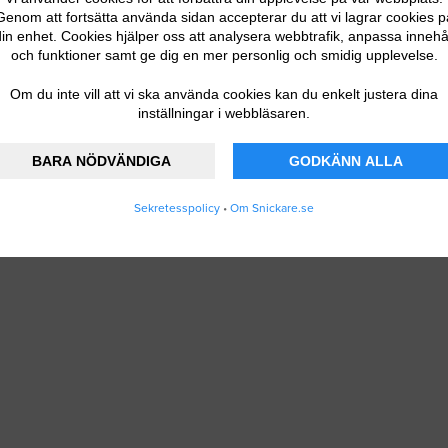
Genom att fortsätta använda sidan accepterar du att vi lagrar cookies p
 DITT FÖRETAG
in enhet. Cookies hjälper oss att analysera webbtrafik, anpassa innehå
och funktioner samt ge dig en mer personlig och smidig upplevelse.
Om du inte vill att vi ska använda cookies kan du enkelt justera dina
inställningar i webbläsaren.
BARA NÖDVÄNDIGA
GODKÄNN ALLA
Sekretesspolicy
•
Om Snickare.se