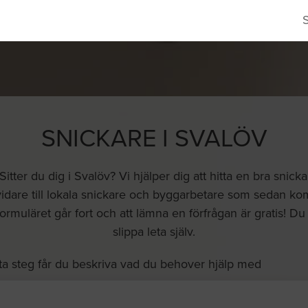
SNICKARE I SVALÖV
itter du dig i Svalöv? Vi hjälper dig att hitta en bra snic
idare till lokala snickare och byggarbetare som sedan komme
ill formuläret går fort och att lämna en förfrågan är gratis! 
slippa leta själv.
ta steg får du beskriva vad du behover hjälp med