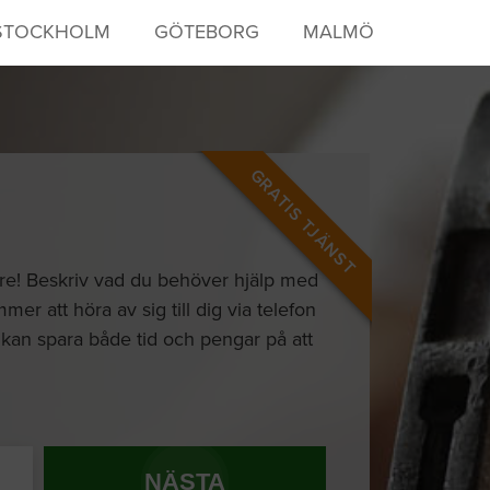
STOCKHOLM
GÖTEBORG
MALMÖ
GRATIS TJÄNST
kare! Beskriv vad du behöver hjälp med
r att höra av sig till dig via telefon
Du kan spara både tid och pengar på att
NÄSTA