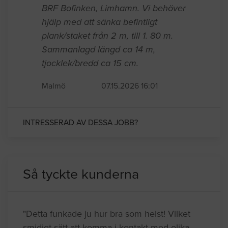
BRF Bofinken, Limhamn. Vi behöver
hjälp med att sänka befintligt
plank/staket från 2 m, till 1. 80 m.
Sammanlagd längd ca 14 m,
tjocklek/bredd ca 15 cm.
Malmö
07.15.2026 16:01
INTRESSERAD AV DESSA JOBB?
Så tyckte kunderna
"Detta funkade ju hur bra som helst! Vilket
smidigt sätt att komma i kontakt med olika