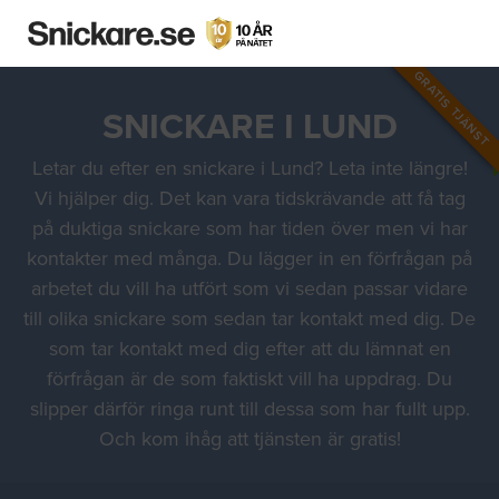
GRATIS TJÄNST
SNICKARE I LUND
Letar du efter en snickare i Lund? Leta inte längre!
Vi hjälper dig. Det kan vara tidskrävande att få tag
på duktiga snickare som har tiden över men vi har
kontakter med många. Du lägger in en förfrågan på
arbetet du vill ha utfört som vi sedan passar vidare
till olika snickare som sedan tar kontakt med dig. De
som tar kontakt med dig efter att du lämnat en
förfrågan är de som faktiskt vill ha uppdrag. Du
slipper därför ringa runt till dessa som har fullt upp.
Och kom ihåg att tjänsten är gratis!