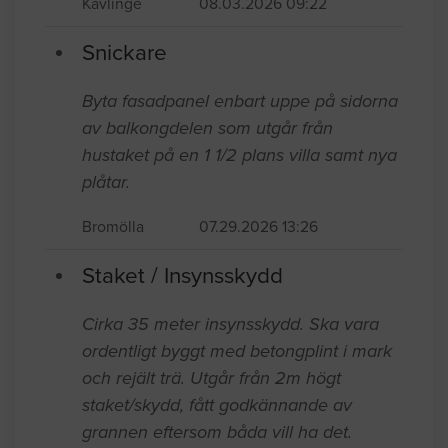
Kävlinge
08.03.2026 09:22
Snickare
Byta fasadpanel enbart uppe på sidorna
av balkongdelen som utgår från
hustaket på en 1 1/2 plans villa samt nya
plåtar.
Bromölla
07.29.2026 13:26
Staket / Insynsskydd
Cirka 35 meter insynsskydd. Ska vara
ordentligt byggt med betongplint i mark
och rejält trä. Utgår från 2m högt
staket/skydd, fått godkännande av
grannen eftersom båda vill ha det.