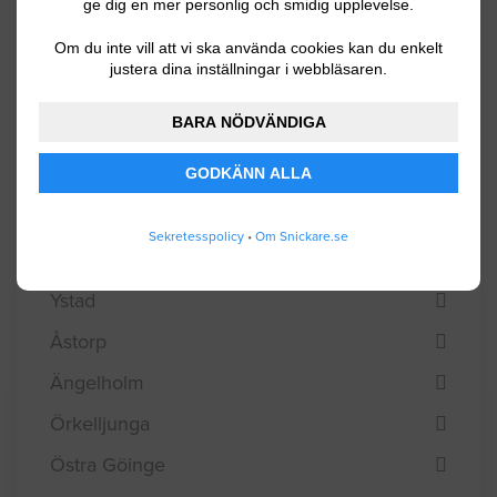
ge dig en mer personlig och smidig upplevelse.
Skurup
Om du inte vill att vi ska använda cookies kan du enkelt
Staffanstorp
justera dina inställningar i webbläsaren.
Svalöv
BARA NÖDVÄNDIGA
Svedala
GODKÄNN ALLA
Tomelilla
Trelleborg
Sekretesspolicy
•
Om Snickare.se
Vellinge
Ystad
Åstorp
Ängelholm
Örkelljunga
Östra Göinge