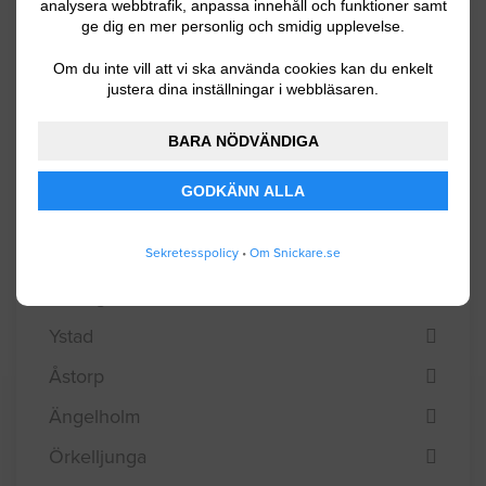
analysera webbtrafik, anpassa innehåll och funktioner samt
Sjöbo
ge dig en mer personlig och smidig upplevelse.
Skurup
Om du inte vill att vi ska använda cookies kan du enkelt
justera dina inställningar i webbläsaren.
Staffanstorp
Svalöv
BARA NÖDVÄNDIGA
Svedala
GODKÄNN ALLA
Tomelilla
Trelleborg
Sekretesspolicy
•
Om Snickare.se
Vellinge
Ystad
Åstorp
Ängelholm
Örkelljunga