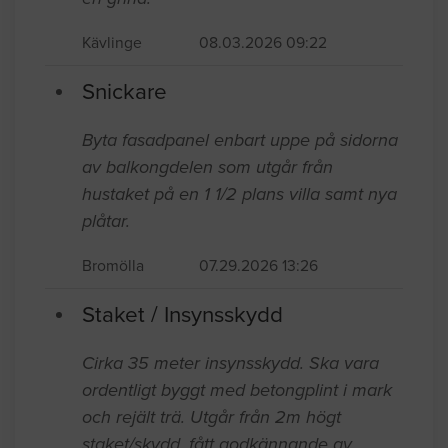
Kävlinge
08.03.2026 09:22
Snickare
Byta fasadpanel enbart uppe på sidorna
av balkongdelen som utgår från
hustaket på en 1 1/2 plans villa samt nya
plåtar.
Bromölla
07.29.2026 13:26
Staket / Insynsskydd
Cirka 35 meter insynsskydd. Ska vara
ordentligt byggt med betongplint i mark
och rejält trä. Utgår från 2m högt
staket/skydd, fått godkännande av