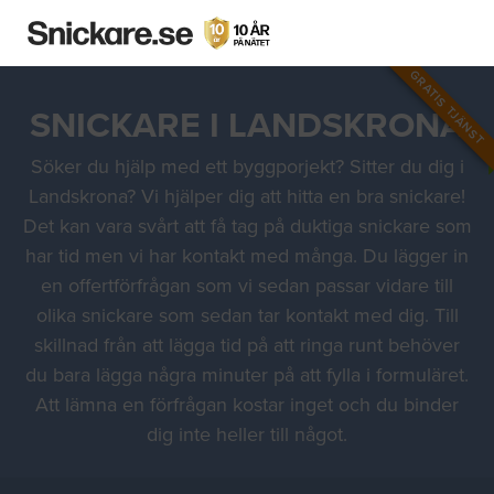
GRATIS TJÄNST
SNICKARE I LANDSKRONA
Söker du hjälp med ett byggporjekt? Sitter du dig i
Landskrona? Vi hjälper dig att hitta en bra snickare!
Det kan vara svårt att få tag på duktiga snickare som
har tid men vi har kontakt med många. Du lägger in
en offertförfrågan som vi sedan passar vidare till
olika snickare som sedan tar kontakt med dig. Till
skillnad från att lägga tid på att ringa runt behöver
du bara lägga några minuter på att fylla i formuläret.
Att lämna en förfrågan kostar inget och du binder
dig inte heller till något.