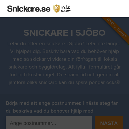
GRATIS TJÄNST
SNICKARE I SJÖBO
Letar du efter en snickare i Sjöbo? Leta inte längre!
Vi hjälper dig. Beskriv bara vad du behöver hjälp
med så skickar vi vidare din förfrågan till lokala
snickare och byggföretag. Att fylla i formuläret går
fort och kostar inget! Du sparar tid och genom att
jämföra olika snickare kan du spara pengar också!
Börja med att ange postnummer. I nästa steg får
du beskriva vad du behover hjälp med
NÄSTA