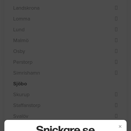
Landskrona
Lomma
Lund
Malmö
Osby
Perstorp
Simrishamn
Sjöbo
Skurup
Staffanstorp
Svalöv
×
Svedala