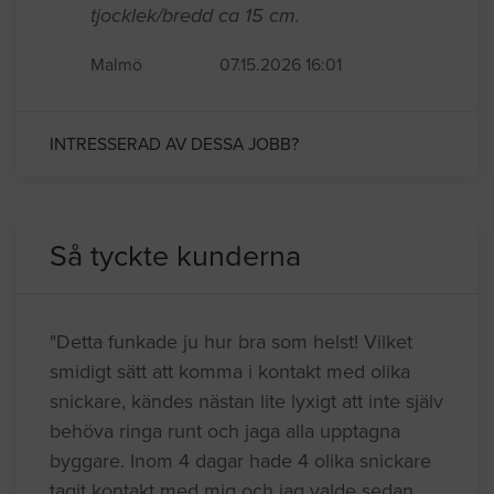
tjocklek/bredd ca 15 cm.
Malmö
07.15.2026 16:01
INTRESSERAD AV DESSA JOBB?
Så tyckte kunderna
"Detta funkade ju hur bra som helst! Vilket
smidigt sätt att komma i kontakt med olika
snickare, kändes nästan lite lyxigt att inte själv
behöva ringa runt och jaga alla upptagna
byggare. Inom 4 dagar hade 4 olika snickare
tagit kontakt med mig och jag valde sedan