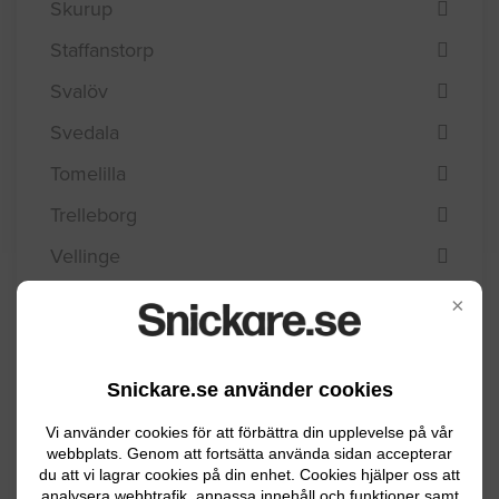
Skurup
Staffanstorp
Svalöv
Svedala
Tomelilla
Trelleborg
Vellinge
Ystad
×
Åstorp
Ängelholm
Snickare.se använder cookies
Örkelljunga
Vi använder cookies för att förbättra din upplevelse på vår
webbplats. Genom att fortsätta använda sidan accepterar
Östra Göinge
du att vi lagrar cookies på din enhet. Cookies hjälper oss att
analysera webbtrafik, anpassa innehåll och funktioner samt