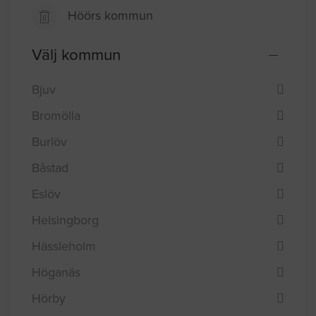
Höörs kommun
Välj kommun
Bjuv
Bromölla
Burlöv
Båstad
Eslöv
Helsingborg
Hässleholm
Höganäs
Hörby