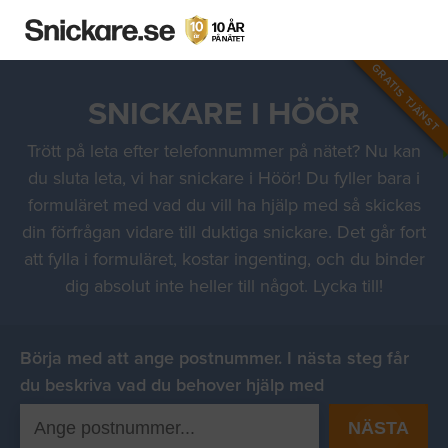
GRATIS TJÄNST
SNICKARE I HÖÖR
Trött på leta efter telefonnummer på nätet? Nu kan
du sluta leta, vi har snickare i Höör! Du fyller bara i
formuläret med vad du vill ha hjälp med så skickas
din förfrågan vidare till duktiga snickare. Det går fort
att fylla i formuläret, kostar ingenting, och du binder
dig absolut inte heller till något. Lycka till!
Börja med att ange postnummer. I nästa steg får
du beskriva vad du behover hjälp med
NÄSTA