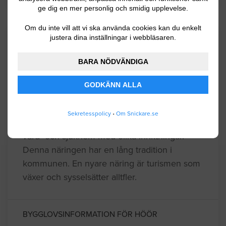
ge dig en mer personlig och smidig upplevelse.
Om du inte vill att vi ska använda cookies kan du enkelt
justera dina inställningar i webbläsaren.
Kommuninformation
BARA NÖDVÄNDIGA
Höörs kommun som ligger i Skåne har ca
GODKÄNN ALLA
15000 invånare. Näringslivet i kommunen är
småskaligt och består av ca 500 aktiva
Sekretesspolicy
•
Om Snickare.se
företag. Inom kommunen finns ett stort antal
vård- och sjukhem med olika inriktningar.
Denna näringen har en lång tradition i
kommunen. En nyare näring är turismen som
växer och sysselsätter alltfler.
BYGGLOVSINFORMATION FÖR HÖÖR