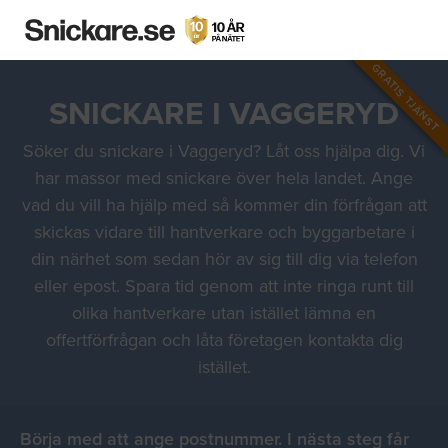
GRATIS TJÄNST
SNICKARE I VAGGERYD
Söker du snickare i Vaggeryd? Låt oss hjälpa dig. Vi
har massor med snickare över hela landet. Ange
vad du vill ha hjälp med så kommer din förfrågan att
skickas vidare till hantverkare och byggarbetare i
din närhet som sedan hör av sig till dig via telefon
eller epost. Spara tid genom att inte ringa runt till
olika hantverkare utan istället lämna en
offertförfrågan och låta företagen kontakta dig
istället.
Börja med att ange postnummer. I nästa steg får