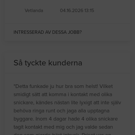
Vetlanda
04.16.2026 13:15
INTRESSERAD AV DESSA JOBB?
Så tyckte kunderna
"Detta funkade ju hur bra som helst! Vilket
smidigt sätt att komma i kontakt med olika
snickare, kändes nästan lite lyxigt att inte själv
behöva ringa runt och jaga alla upptagna
byggare. Inom 4 dagar hade 4 olika snickare
tagit kontakt med mig och jag valde sedan
den som gjorde bäst intryck. Priset var en