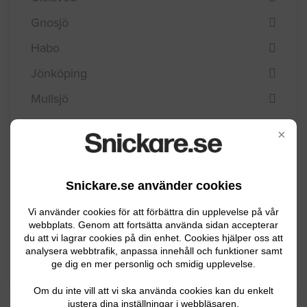
Gnosjö
Habo
Jönköping
Mullsjö
Nässjö
×
Sävsjö
Tranås
Snickare.se använder cookies
Vaggeryd
Vi använder cookies för att förbättra din upplevelse på vår
Vetlanda
webbplats. Genom att fortsätta använda sidan accepterar
du att vi lagrar cookies på din enhet. Cookies hjälper oss att
Värnamo
analysera webbtrafik, anpassa innehåll och funktioner samt
ge dig en mer personlig och smidig upplevelse.
Om du inte vill att vi ska använda cookies kan du enkelt
justera dina inställningar i webbläsaren.