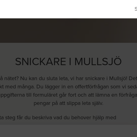
SNICKARE I MULLSJÖ
 nätet? Nu kan du sluta leta, vi har snickare i Mullsjö! Det
kt med många. Du lägger in en offertförfrågan som vi sedan
uppgifterna till formuläret går fort och att lämna en förfrå
pengar på att slippa leta själv.
ta steg får du beskriva vad du behover hjälp med