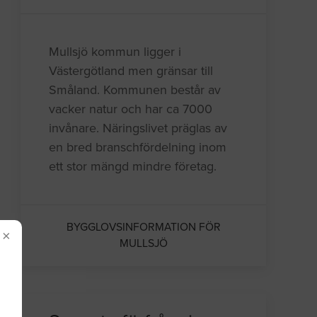
Mullsjö kommun ligger i
Västergötland men gränsar till
Småland. Kommunen består av
vacker natur och har ca 7000
invånare. Näringslivet präglas av
en bred branschfördelning inom
ett stor mängd mindre företag.
BYGGLOVSINFORMATION FÖR
×
MULLSJÖ