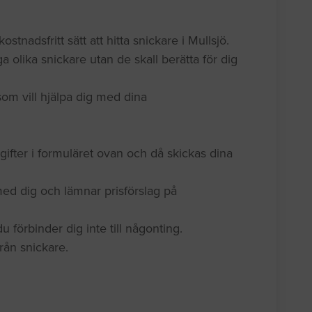
ostnadsfritt sätt att hitta snickare i Mullsjö.
a olika snickare utan de skall berätta för dig
som vill hjälpa dig med dina
gifter i formuläret ovan och då skickas dina
med dig och lämnar prisförslag på
 förbinder dig inte till någonting.
 från snickare.