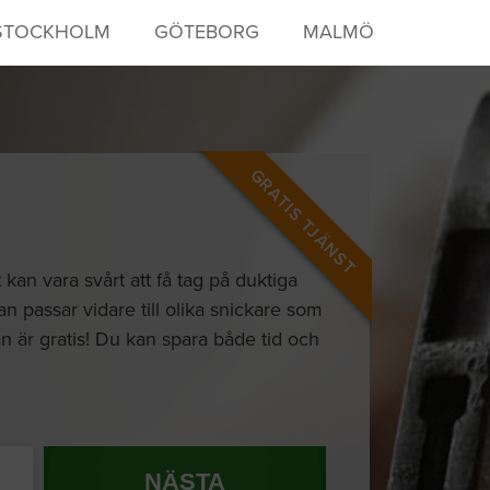
STOCKHOLM
GÖTEBORG
MALMÖ
GRATIS TJÄNST
 kan vara svårt att få tag på duktiga
 passar vidare till olika snickare som
gan är gratis! Du kan spara både tid och
NÄSTA