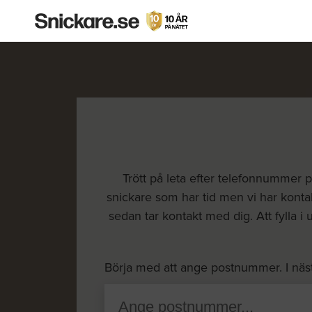
Trött på leta efter telefonnummer på
snickare som har tid men vi har konta
sedan tar kontakt med dig. Att fylla i 
Börja med att ange postnummer. I näs