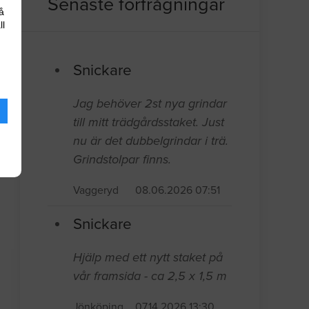
Senaste förfrågningar
å
ll
Snickare
Jag behöver 2st nya grindar
till mitt trädgårdsstaket. Just
nu är det dubbelgrindar i trä.
Grindstolpar finns.
Vaggeryd
08.06.2026 07:51
Snickare
Hjälp med ett nytt staket på
vår framsida - ca 2,5 x 1,5 m
Jönköping
07.14.2026 13:30