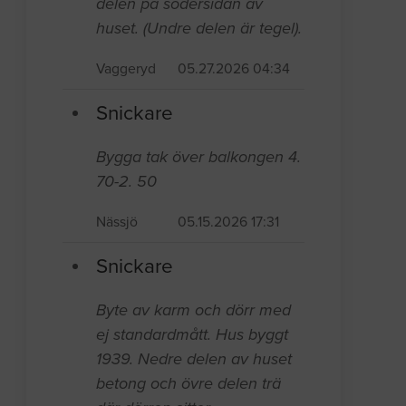
delen på södersidan av
huset. (Undre delen är tegel).
Vaggeryd
05.27.2026 04:34
Snickare
Bygga tak över balkongen 4.
70-2. 50
Nässjö
05.15.2026 17:31
Snickare
Byte av karm och dörr med
ej standardmått. Hus byggt
1939. Nedre delen av huset
betong och övre delen trä