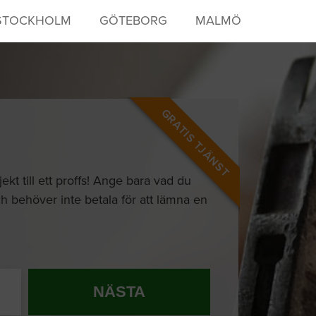
STOCKHOLM
GÖTEBORG
MALMÖ
GRATIS TJÄNST
kt till ett proffs! Ange bara vad du
ch behöver inte betala för att lämna en
NÄSTA