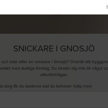
SNICKARE I GNOSJÖ
ch letar efter en snickare i Gnosjö? Överlåt ditt byggproje
ontakt med duktiga företag. Du binder dig inte till något o
offertförfrågan.
ta steg får du beskriva vad du behover hjälp med