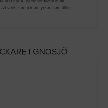
ret har 10 personer flyttat in till
tivt verksamma inom yrken som tillhör
ICKARE I GNOSJÖ