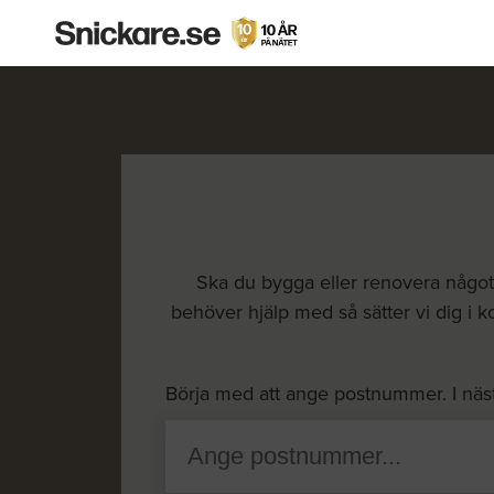
Ska du bygga eller renovera något o
behöver hjälp med så sätter vi dig i k
Börja med att ange postnummer. I näs