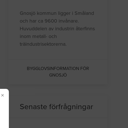
Gnosjö kommun ligger i Småland
och har ca 9600 invånare.
Huvuddelen av industrin återfinns
inom metall- och
träindustrisektorerna.
BYGGLOVSINFORMATION FÖR
GNOSJÖ
×
Senaste förfrågningar