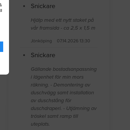
Snickare
å
ll
Hjälp med ett nytt staket på
vår framsida - ca 2,5 x 1,5 m
Jönköping
07.14.2026 13:30
Snickare
Gällande bostadsanpassning
i lägenhet för min mors
räkning. - Demontering av
duschvägg samt installation
av duschstång för
duschdraperi. - Utjämning av
tröskel samt ramp till
uteplats.