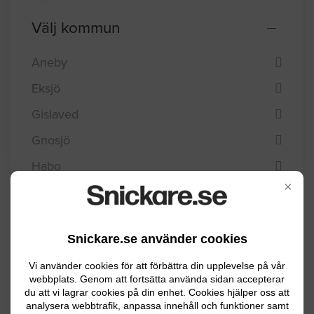
Välj kommun
Aneby
Eksjö
Gislaved
Gnosjö
Habo
×
Jönköping
Mullsjö
Snickare.se använder cookies
Nässjö
Vi använder cookies för att förbättra din upplevelse på vår
Sävsjö
webbplats. Genom att fortsätta använda sidan accepterar
du att vi lagrar cookies på din enhet. Cookies hjälper oss att
Tranås
analysera webbtrafik, anpassa innehåll och funktioner samt