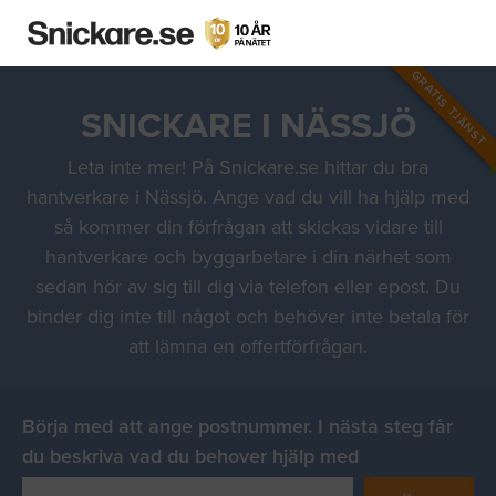
GRATIS TJÄNST
SNICKARE I NÄSSJÖ
Leta inte mer! På Snickare.se hittar du bra
hantverkare i Nässjö. Ange vad du vill ha hjälp med
så kommer din förfrågan att skickas vidare till
hantverkare och byggarbetare i din närhet som
sedan hör av sig till dig via telefon eller epost. Du
binder dig inte till något och behöver inte betala för
att lämna en offertförfrågan.
Börja med att ange postnummer. I nästa steg får
du beskriva vad du behover hjälp med