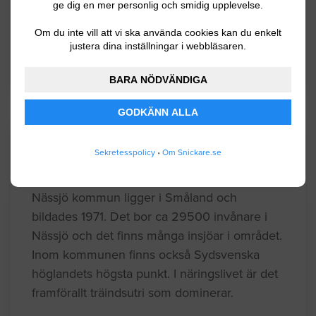
ge dig en mer personlig och smidig upplevelse.
Vaggeryd
Vetlanda
Om du inte vill att vi ska använda cookies kan du enkelt
justera dina inställningar i webbläsaren.
Värnamo
BARA NÖDVÄNDIGA
GODKÄNN ALLA
Kommuninformation
Sekretesspolicy
•
Om Snickare.se
Nässjö kommun ligger i Småland och
bildades 1971. Det bor ca 29500 invånare i
Nässjö och det finns många insjöar i området.
Inom kommunen finns också Sydsvenska
höglandets högsta punkt. I näringslivet är det
framförallt träindsutri som dominerar.