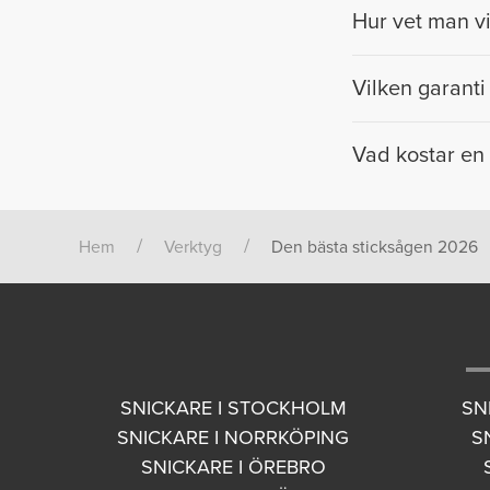
Hur vet man vi
Vilken kapacitet din
kapacitet på allt frå
Vilken garanti
tänkt använda den til
Det beror helt på vi
garanti på upp till 4
Vad kostar en 
mycket slitage, så fö
Precis som med garan
kan också hitta dyr
på marknaden, men un
Hem
Verktyg
Den bästa sticksågen 2026
SNICKARE I STOCKHOLM
SN
SNICKARE I NORRKÖPING
S
SNICKARE I ÖREBRO