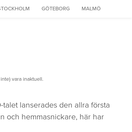
STOCKHOLM
GÖTEBORG
MALMÖ
te) vara inaktuell.
talet lanserades den allra första
sen och hemmasnickare, här har