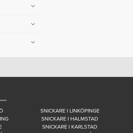
te. Det finns
r de uppgifter du
erna har oftast en
t utsättas för
-600 kronor och du
en dyraste modellen
MÖ
SNICKARE I LINKÖPINGE
ING
SNICKARE I HALMSTAD
E
SNICKARE I KARLSTAD