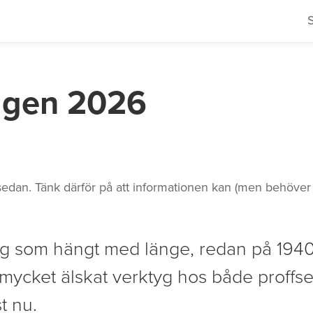
ågen 2026
edan. Tänk därför på att informationen kan (men behöver in
tyg som hängt med länge, redan på 1940-
t mycket älskat verktyg hos både proff
t nu.