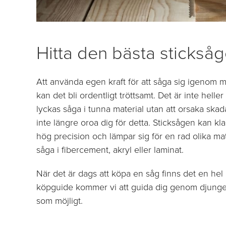
Hitta den bästa stickså
Att använda egen kraft för att såga sig igenom m
kan det bli ordentligt tröttsamt. Det är inte heller s
lyckas såga i tunna material utan att orsaka ska
inte längre oroa dig för detta. Sticksågen kan k
hög precision och lämpar sig för en rad olika mat
såga i fibercement, akryl eller laminat.
När det är dags att köpa en såg finns det en hel d
köpguide kommer vi att guida dig genom djungeln
som möjligt.