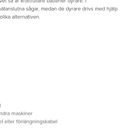
t så är kraftfullare batterier dyrare. I
a nätanslutna sågar, medan de dyrare drivs med hjälp
olika alternativen.
t
 andra maskiner
l eller förlängningskabel